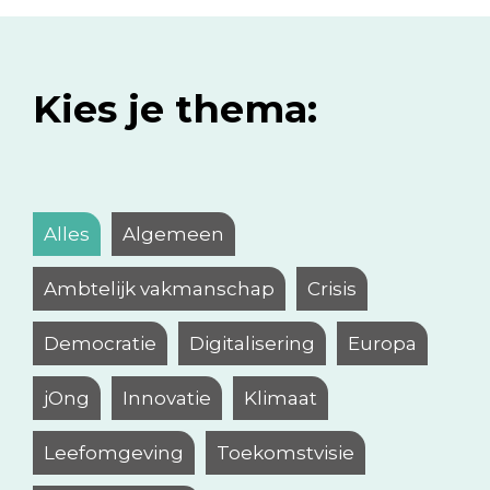
Kies je thema:
Alles
Algemeen
Ambtelijk vakmanschap
Crisis
Democratie
Digitalisering
Europa
jOng
Innovatie
Klimaat
Leefomgeving
Toekomstvisie