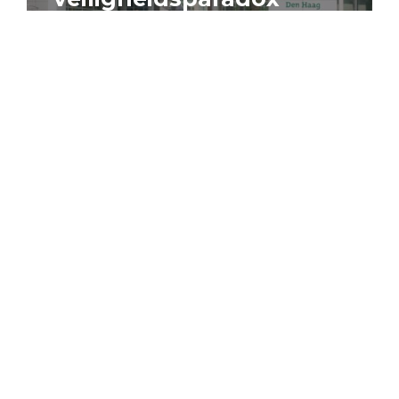
4 augustus 2026
Artikel
Algemeen
Sociaal domein
Jouke Schaafsma
Compensatieregelingen:
zes inzichten voor
effectieve uitvoering