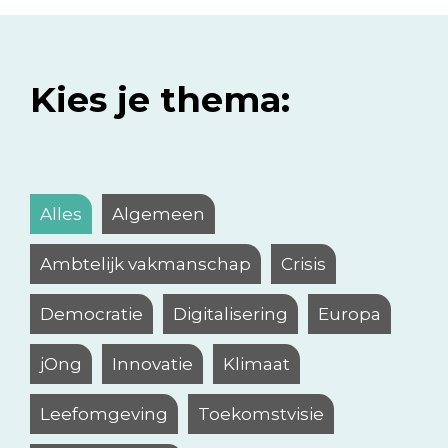
Kies je thema:
Alles
Algemeen
Ambtelijk vakmanschap
Crisis
Democratie
Digitalisering
Europa
jOng
Innovatie
Klimaat
Leefomgeving
Toekomstvisie