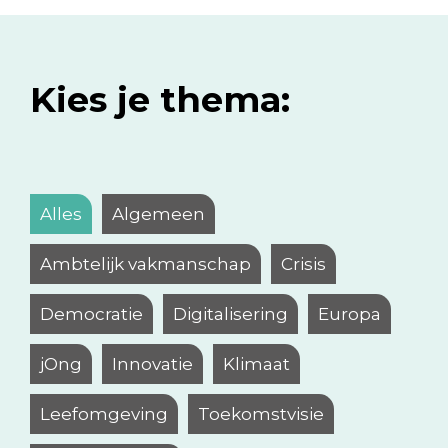
Kies je thema:
Alles
Algemeen
Ambtelijk vakmanschap
Crisis
Democratie
Digitalisering
Europa
jOng
Innovatie
Klimaat
Leefomgeving
Toekomstvisie