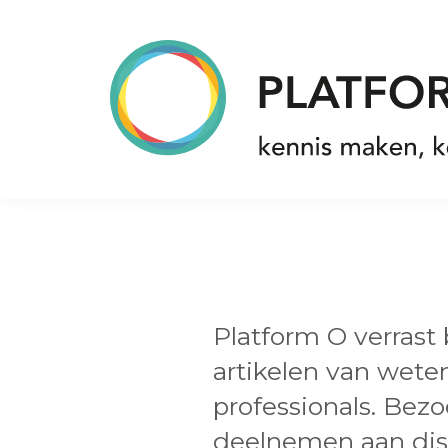
Spring
Door
Spring
naar
naar
naar
de
de
de
hoofdnavigatie
hoofd
voettekst
inhoud
Platform
O
Platform O verrast
artikelen van wet
professionals. Bez
deelnemen aan dis