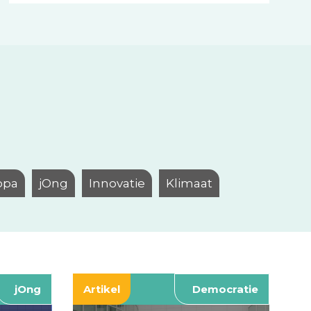
opa
jOng
Innovatie
Klimaat
jOng
Artikel
Democratie