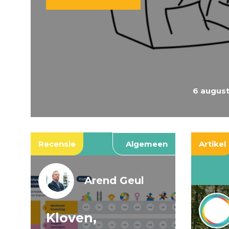
6 augus
Recensie
Algemeen
Artikel
Arend Geul
Kloven,