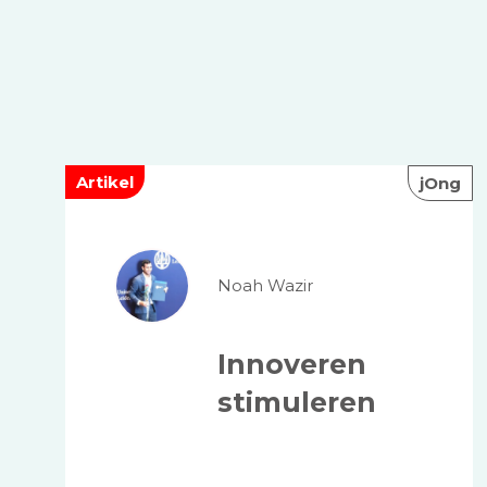
Artikel
jOng
Noah Wazir
Innoveren
stimuleren