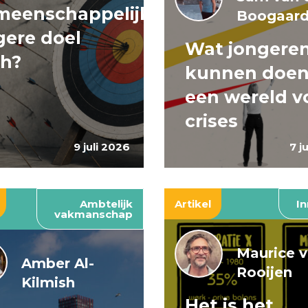
meenschappelijke
Boogaar
ere doel
Wat jongere
ch?
kunnen doen
een wereld v
crises
9 juli 2026
7 j
Ambtelijk
Artikel
In
vakmanschap
Maurice 
Amber Al-
Rooijen
Kilmish
Het is het