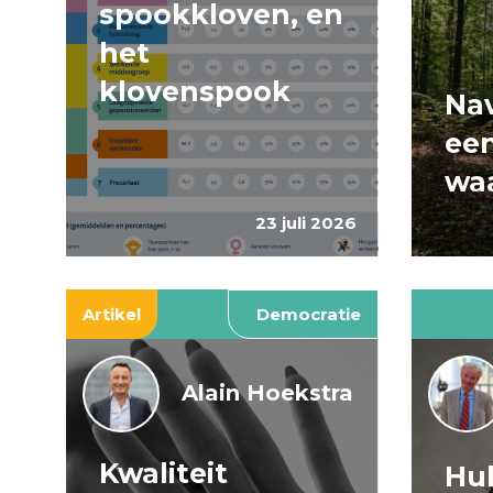
spookkloven, en
het
klovenspook
Nav
ee
wa
23 juli 2026
Artikel
Democratie
Alain Hoekstra
Kwaliteit
Huh