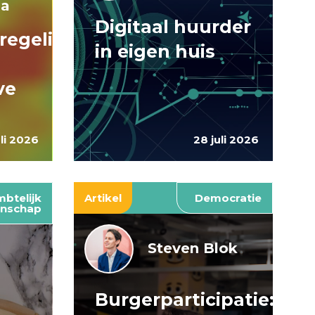
ma
Digitaal huurder
regelingen:
in eigen huis
ve
uli 2026
28 juli 2026
btelijk
Artikel
Democratie
nschap
Steven Blok
Burgerparticipatie:
e