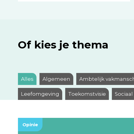
Of kies je thema
Alles
Algemeen
Ambtelijk vakmansc
Leefomgeving
Toekomstvisie
Sociaa
Opinie