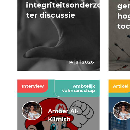
integriteitsonderzoeken
ge
ter discussie
hog
to
14 juli 2026
Interview
Ambtelijk
Artikel
vakmanschap
Amber Al-
Kilmish