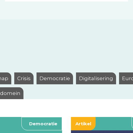
hap
Crisis
Democratie
Digitalisering
Eur
l domein
Democratie
Artikel