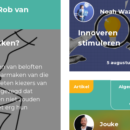
Rob van
Noah Waz
Innoveren
kken?
stimuleren
5 august
en van beloften
armaken van die
eten kiezers van
Artikel
Alg
t gezegd dat
ten niet zouden
et erg hun
Jouke