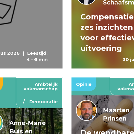
Schaafs
Compensatie
zes inzichten
voor effectie
uitvoering
tus 2026
|
Leestijd:
4 - 6 min
30 j
Ambtelijk
Opinie
Am
vakmanschap
vakma
Democratie
Maarten
Prinsen
Anne-Marie
Buis en
De wendbar