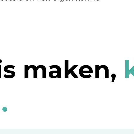
is maken,
.