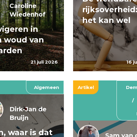
Caroline
rijksoverheid
Wiedenhof
het kan wel
igeren in
n woud van
arden
21 juli 2026
16 j
Algemeen
Artikel
Dem
Dirk-Jan de
Bruijn
, waar is dat
Sam van 