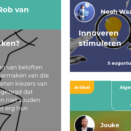
Rob van
Noah Waz
Innoveren
kken?
stimuleren
5 august
en van beloften
armaken van die
eten kiezers van
Artikel
Alg
t gezegd dat
ten niet zouden
et erg hun
Jouke