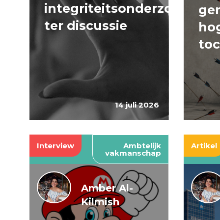
integriteitsonderzoeken
ge
ter discussie
hog
to
14 juli 2026
Interview
Ambtelijk
Artikel
vakmanschap
Amber Al-
Kilmish