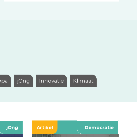
opa
jOng
Innovatie
Klimaat
jOng
Artikel
Democratie