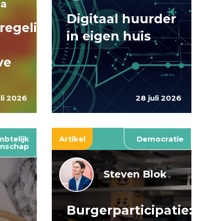
ma
Digitaal huurder
regelingen:
in eigen huis
ve
uli 2026
28 juli 2026
btelijk
Artikel
Democratie
nschap
Steven Blok
Burgerparticipatie:
e