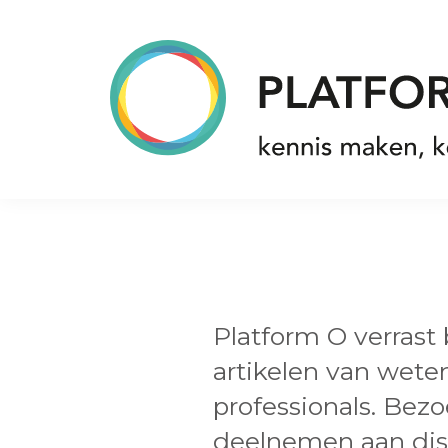
Spring
Door
Spring
naar
naar
naar
de
de
de
hoofdnavigatie
hoofd
voettekst
inhoud
Platform
O
Platform O verrast
artikelen van wet
professionals. Bez
deelnemen aan dis