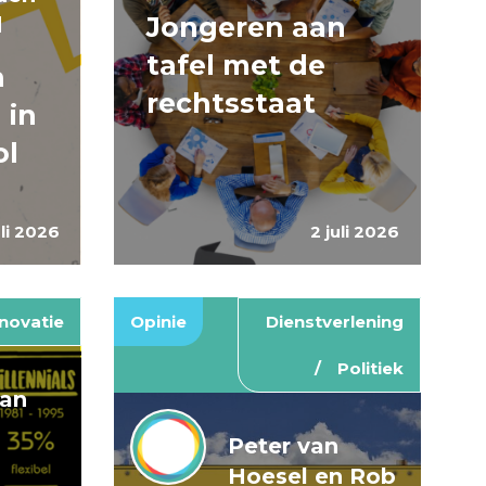
Jongeren aan
d
tafel met de
n
rechtsstaat
 in
ol
uli 2026
2 juli 2026
novatie
Opinie
Dienstverlening
Politiek
van
Peter van
Hoesel en Rob