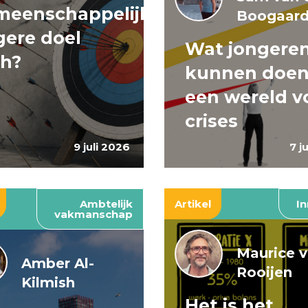
meenschappelijke
Boogaar
ere doel
Wat jongere
ch?
kunnen doen
een wereld v
crises
9 juli 2026
7 j
Ambtelijk
Artikel
In
vakmanschap
Maurice 
Amber Al-
Rooijen
Kilmish
Het is het