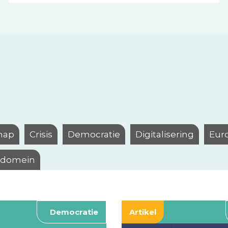
hap
Crisis
Democratie
Digitalisering
Eur
l domein
Democratie
Artikel