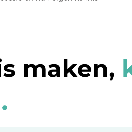
is maken,
.