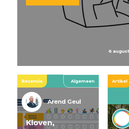
6 augus
Recensie
Algemeen
Artikel
Arend Geul
Kloven,