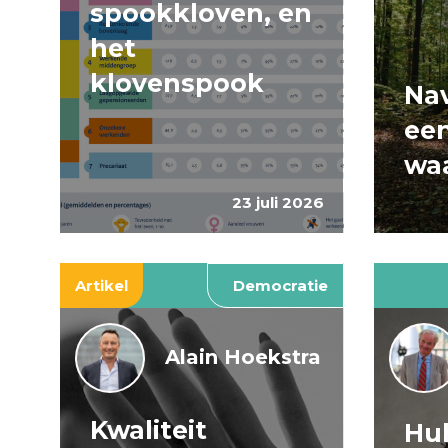
spookkloven, en
het
klovenspook
Nav
ee
wa
23 juli 2026
Artikel
Democratie
Alain Hoekstra
Kwaliteit
Huh