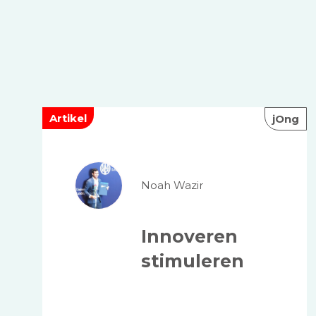
Artikel
jOng
Noah Wazir
Innoveren
stimuleren