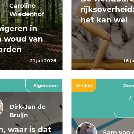
Caroline
rijksoverheid
Wiedenhof
het kan wel
igeren in
n woud van
arden
21 juli 2026
16 j
Algemeen
Artikel
Dem
Dirk-Jan de
Bruijn
, waar is dat
Sam van 