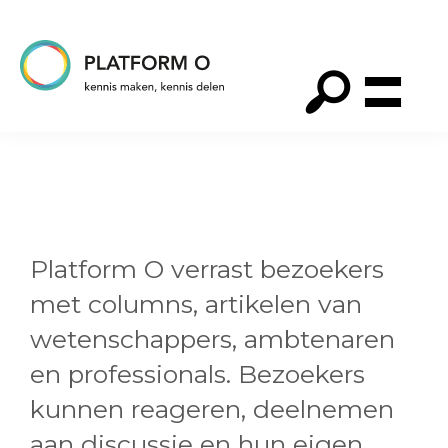
Spring
Door
Spring
naar
naar
naar
de
de
de
hoofdnavigatie
hoofd
voettekst
Platform
O
inhoud
Platform O verrast bezoekers
met columns, artikelen van
wetenschappers, ambtenaren
en professionals. Bezoekers
kunnen reageren, deelnemen
aan discussie en hun eigen