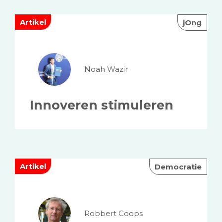
Artikel
jOng
Noah Wazir
Innoveren stimuleren
Artikel
Democratie
Robbert Coops