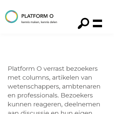
Spring
Door
Spring
naar
naar
naar
de
de
de
hoofdnavigatie
hoofd
voettekst
Platform
O
inhoud
Platform O verrast bezoekers
met columns, artikelen van
wetenschappers, ambtenaren
en professionals. Bezoekers
kunnen reageren, deelnemen
aan discussie en hun eigen