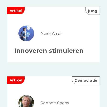
Artikel
jOng
Noah Wazir
Innoveren stimuleren
Artikel
Democratie
Robbert Coops