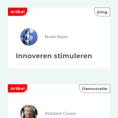
Artikel
jOng
Noah Wazir
Innoveren stimuleren
Artikel
Democratie
Robbert Coops