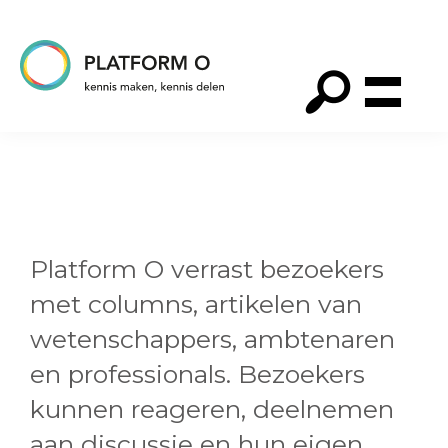
Spring
Door
Spring
naar
naar
naar
de
de
de
hoofdnavigatie
hoofd
voettekst
Platform
O
inhoud
Platform O verrast bezoekers
met columns, artikelen van
wetenschappers, ambtenaren
en professionals. Bezoekers
kunnen reageren, deelnemen
aan discussie en hun eigen