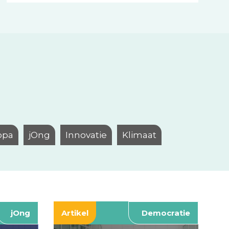
opa
jOng
Innovatie
Klimaat
jOng
Artikel
Democratie