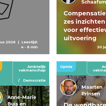
Schaafs
Compensatie
zes inzichten
voor effectie
uitvoering
tus 2026
|
Leestijd:
4 - 6 min
30 j
Ambtelijk
Opinie
Am
vakmanschap
vakma
Democratie
Maarten
Prinsen
Anne-Marie
Buis en
De wendbar