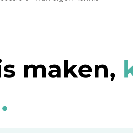
is maken,
.