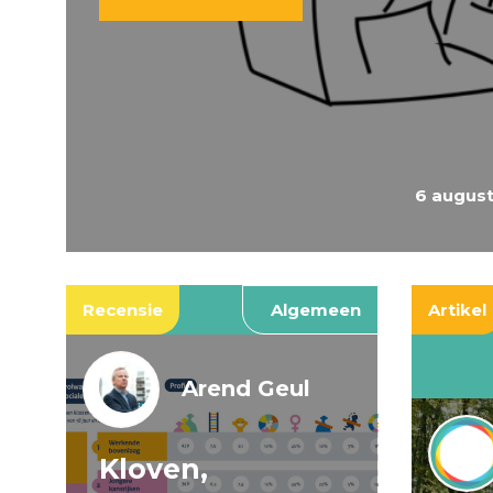
6 augus
Recensie
Algemeen
Artikel
Arend Geul
Kloven,