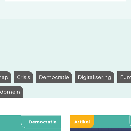
hap
Crisis
Democratie
Digitalisering
Eur
l domein
Democratie
Artikel