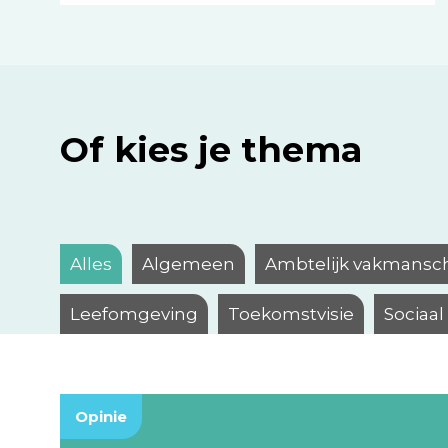
Of kies je thema
Alles
Algemeen
Ambtelijk vakmansc
Leefomgeving
Toekomstvisie
Sociaa
Opinie