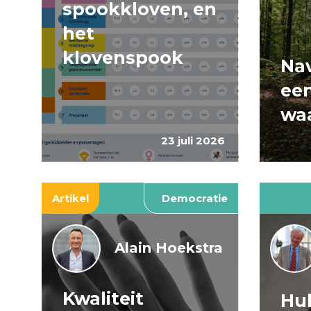
spookkloven, en
het
klovenspook
Nav
ee
wa
23 juli 2026
Artikel
Democratie
Alain Hoekstra
Kwaliteit
Huh