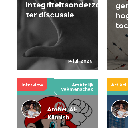
integriteitsonderzoeken
ge
ter discussie
hog
to
14 juli 2026
Interview
Ambtelijk
Artikel
vakmanschap
Amber Al-
Kilmish