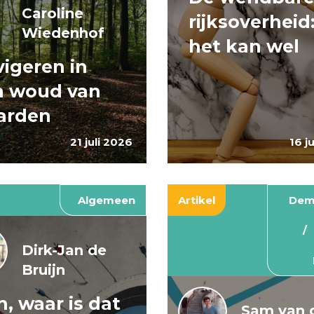
Caroline
rijksoverheid
Wiedenhof
het kan wel
igeren in
n woud van
arden
21 juli 2026
16 j
Algemeen
Artikel
Dem
Dirk-Jan de
Bruijn
, waar is dat
Sam van 