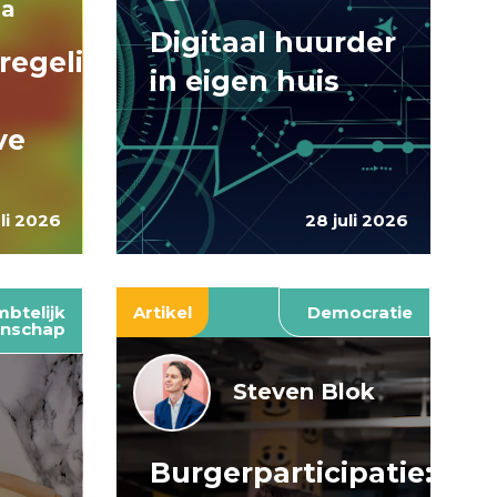
ma
Digitaal huurder
regelingen:
in eigen huis
ve
uli 2026
28 juli 2026
btelijk
Artikel
Democratie
nschap
Steven Blok
Burgerparticipatie:
e