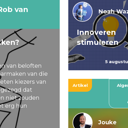
Rob van
Noah Waz
Innoveren
kken?
stimuleren
5 august
en van beloften
armaken van die
eten kiezers van
Artikel
Alg
t gezegd dat
ten niet zouden
et erg hun
Jouke