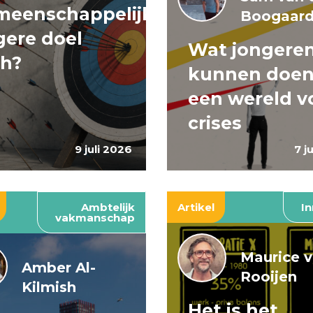
meenschappelijke
Boogaar
ere doel
Wat jongere
ch?
kunnen doen
een wereld v
crises
9 juli 2026
7 j
Ambtelijk
Artikel
In
vakmanschap
Maurice 
Amber Al-
Rooijen
Kilmish
Het is het