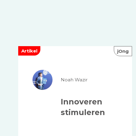
Artikel
jOng
Noah Wazir
Innoveren
stimuleren