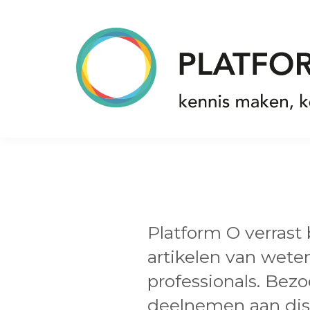
Spring
Door
Spring
naar
naar
naar
de
de
de
hoofdnavigatie
hoofd
voettekst
inhoud
Platform
O
Platform O verrast
artikelen van wet
professionals. Bez
deelnemen aan dis