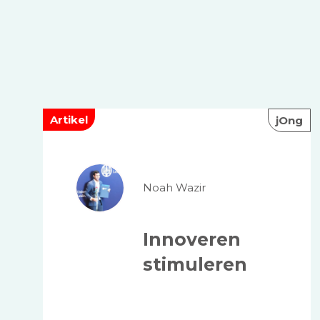
Artikel
jOng
Noah Wazir
Innoveren
stimuleren