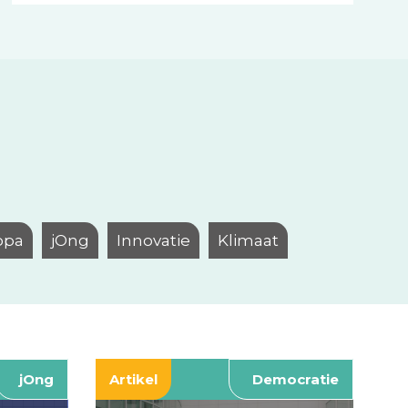
opa
jOng
Innovatie
Klimaat
jOng
Artikel
Democratie