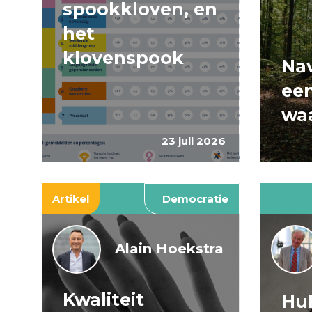
spookkloven, en
het
klovenspook
Nav
ee
wa
23 juli 2026
Artikel
Democratie
Alain Hoekstra
Kwaliteit
Huh