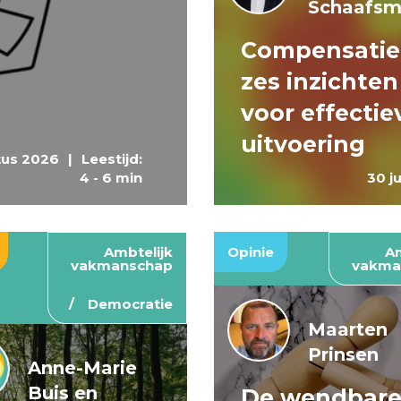
Schaafs
Compensatie
zes inzichten
voor effectie
uitvoering
tus 2026
|
Leestijd:
4 - 6 min
30 j
Ambtelijk
Opinie
Am
vakmanschap
vakma
Democratie
Maarten
Prinsen
Anne-Marie
Buis en
De wendbar