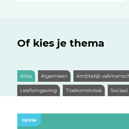
Of kies je thema
Alles
Algemeen
Ambtelijk vakmansc
Leefomgeving
Toekomstvisie
Sociaa
Opinie