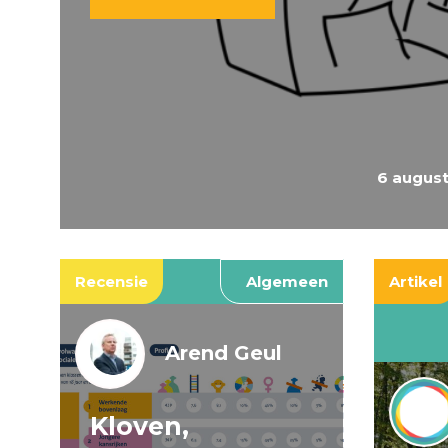
6 augus
Recensie
Algemeen
Artikel
Arend Geul
Kloven,