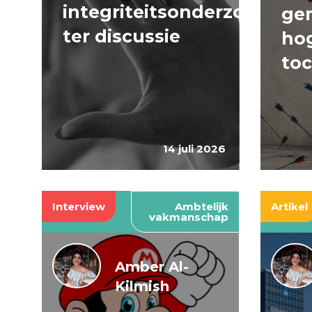
integriteitsonderzoeken
ge
ter discussie
hog
to
14 juli 2026
Interview
Ambtelijk
Artikel
vakmanschap
Amber Al-
Kilmish