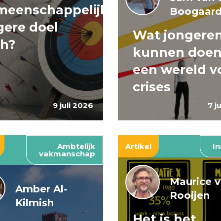
meenschappelijke
Boogaar
ere doel
Wat jongere
ch?
kunnen doen
een wereld v
crises
9 juli 2026
7 j
Ambtelijk
Artikel
In
vakmanschap
Maurice 
Amber Al-
Rooijen
Kilmish
Het is het