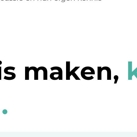
is maken,
.