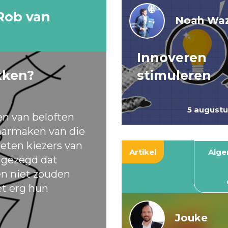
Rob van
Noah Waz
Innoveren
kken?
stimuleren
5 august
en van beloften
armaken van die
eten kiezers van
Artikel
Alg
t gezegd dat
ten niet zouden
et erg hun
Jouke