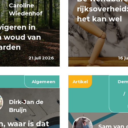
Caroline
rijksoverheid
Wiedenhof
het kan wel
igeren in
n woud van
arden
21 juli 2026
16 j
Algemeen
Artikel
Dem
Dirk-Jan de
Bruijn
, waar is dat
Sam van 