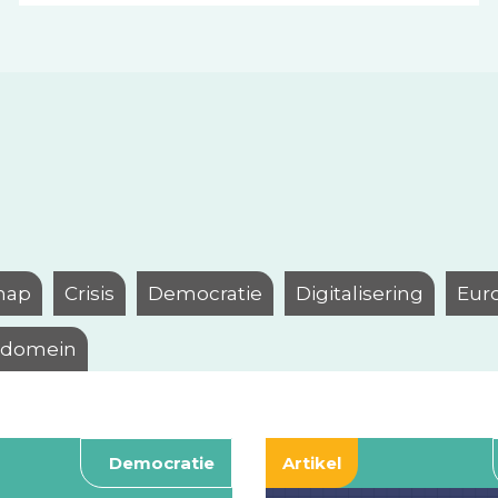
hap
Crisis
Democratie
Digitalisering
Eur
l domein
Democratie
Artikel