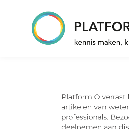
Spring
Door
Spring
naar
naar
naar
de
de
de
hoofdnavigatie
hoofd
voettekst
inhoud
Platform
O
Platform O verrast
artikelen van wet
professionals. Bez
deelnemen aan dis