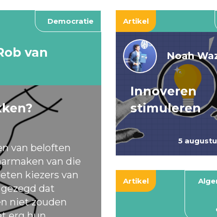
Democratie
Artikel
Rob van
Noah Waz
Innoveren
kken?
stimuleren
5 august
en van beloften
armaken van die
eten kiezers van
Artikel
Alg
t gezegd dat
ten niet zouden
et erg hun