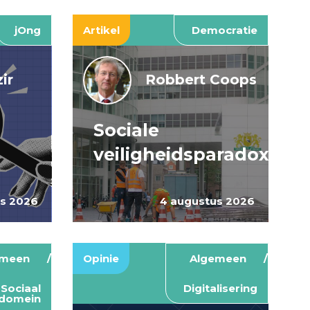
jOng
Artikel
Democratie
ir
Robbert Coops
Sociale
veiligheidsparadox
us 2026
4 augustus 2026
emeen
Opinie
Algemeen
Sociaal
Digitalisering
domein