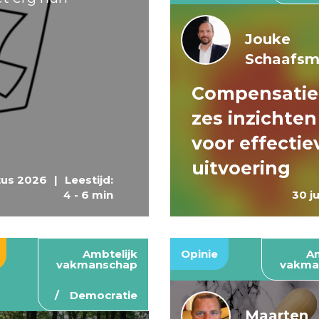
Jouke
Schaafs
Compensatie
zes inzichten
voor effectie
uitvoering
tus 2026
|
Leestijd:
4 - 6 min
30 j
Ambtelijk
Opinie
Am
vakmanschap
vakma
Democratie
Maarten