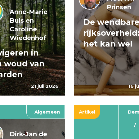
Prinsen
Anne-Marie
Buis en
De wendbar
Caroline
rijksoverheid
Wiedenhof
het kan wel
igeren in
n woud van
arden
21 juli 2026
16 j
Algemeen
Artikel
Dem
Dirk-Jan de