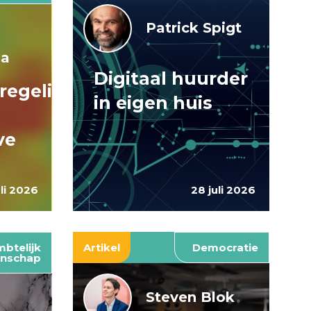
Patrick Spigt
ma
Digitaal huurder
regelingen:
in eigen huis
ve
uli 2026
28 juli 2026
btelijk
Artikel
Democratie
nschap
Steven Blok