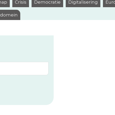
hap
Crisis
Democratie
Digitalisering
Eur
l domein