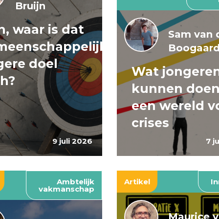
Bruijn
, waar is dat
Sam van 
meenschappelijke
Boogaar
ere doel
Wat jongere
ch?
kunnen doen
een wereld v
crises
9 juli 2026
7 j
Ambtelijk
Artikel
In
vakmanschap
Maurice 