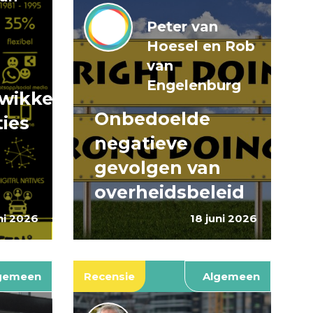
Peter van
Hoesel en Rob
van
Engelenburg
wikkeling
Onbedoelde
ties
negatieve
gevolgen van
overheidsbeleid
ni 2026
18 juni 2026
gemeen
Recensie
Algemeen