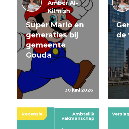
Amber Al-
Kilmish
Super Mario en
Gen
generaties bij
de 
gemeente
Gouda
30 juni 2026
Recensie
Ambtelijk
Versla
vakmanschap