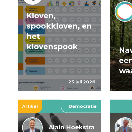
Kloven,
spookkloven, en
het
klovenspook
Nav
ee
wa
23 juli 2026
Artikel
Democratie
Alain Hoekstra