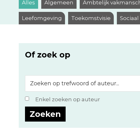
Alles
Algemeen
Ambtelijk vakmansc
Leefomgeving
Toekomstvisie
Sociaa
Of zoek op
Zoeken
op
trefwoord
Enkel zoeken op auteur
of
auteur...