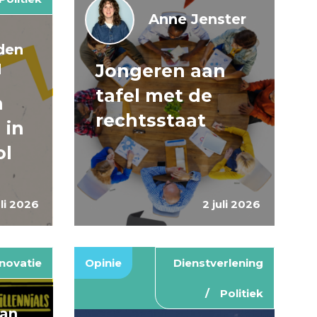
Anne Jenster
den
Jongeren aan
d
tafel met de
n
rechtsstaat
 in
ol
uli 2026
2 juli 2026
novatie
Opinie
Dienstverlening
Politiek
van