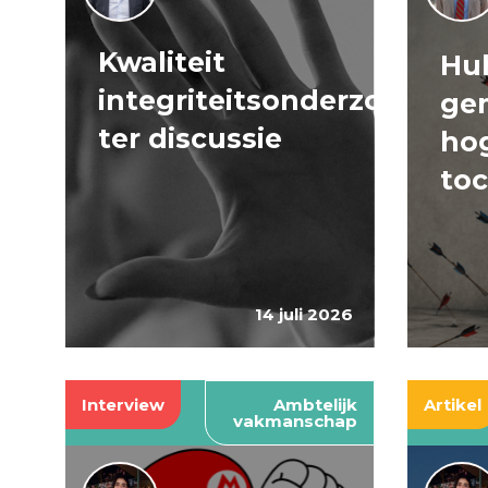
Kwaliteit
Huh
integriteitsonderzoeken
ge
ter discussie
hog
to
14 juli 2026
Interview
Ambtelijk
Artikel
vakmanschap