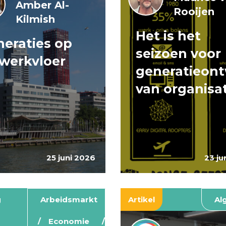
Amber Al-
Rooijen
Kilmish
Het is het
eraties op
seizoen voor
werkvloer
generatieont
van organisa
25 juni 2026
23 ju
g
Arbeidsmarkt
Artikel
Al
Economie