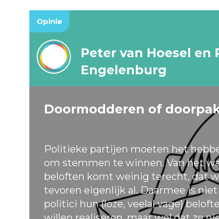
Opinie
Peter van Hoesel en 
Engelenburg
Doormodderen of doorpa
Politieke partijen moeten het hebb
om stemmen te winnen. Van het wa
beloften komt weinig terecht, dat w
tevoren eigenlijk al. Daarmee is nie
politici hun (loze, veelal vage) belof
willen realiseren, maar wel dat ze ni