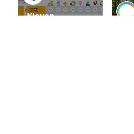
Kloven,
spookkloven, en
het
klovenspook
Nav
ee
wa
23 juli 2026
Artikel
Democratie
Alain Hoekstra