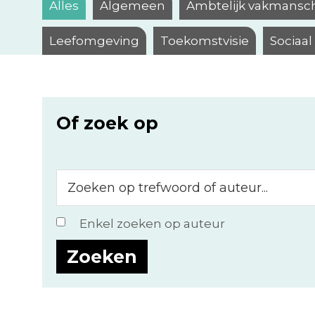
Alles
Algemeen
Ambtelijk vakmansc
Leefomgeving
Toekomstvisie
Sociaa
Of zoek op
Zoeken
op
trefwoord
Enkel zoeken op auteur
of
auteur...