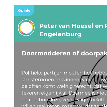
Opinie
Peter van Hoesel en 
Engelenburg
Doormodderen of doorpa
Politieke partijen moeten het hebb
om stemmen te winnen. Van het wa
beloften komt weinig terecht, dat w
tevoren eigenlijk al. Daarmee is nie
politici hun (loze, veelal vage) belof
willen realiseren, maar wel dat ze ni