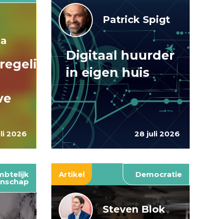
Patrick Spigt
ma
Digitaal huurder
regelingen:
in eigen huis
ve
uli 2026
28 juli 2026
btelijk
Artikel
Democratie
nschap
Steven Blok