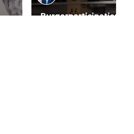
Burgerparticipatie:
e
willen is nog
:
geen doen
uli 2026
16 juli 2026
ocratie
Verslag
Democratie
jOng
jOng
Politiek