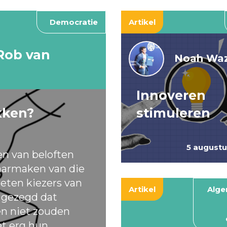
Democratie
Artikel
Rob van
Noah Waz
Innoveren
kken?
stimuleren
5 august
en van beloften
armaken van die
eten kiezers van
Artikel
Alg
t gezegd dat
ten niet zouden
et erg hun