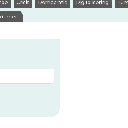
hap
Crisis
Democratie
Digitalisering
Eur
l domein