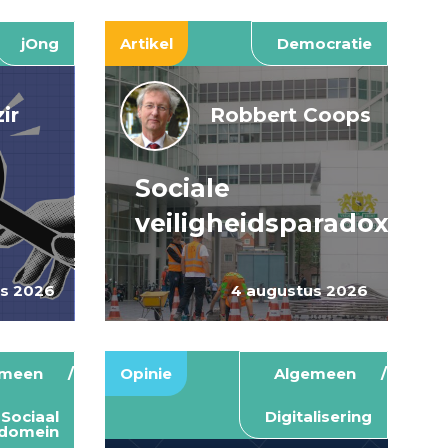
jOng
Artikel
Democratie
ir
Robbert Coops
Sociale
veiligheidsparadox
us 2026
4 augustus 2026
emeen
Opinie
Algemeen
Sociaal
Digitalisering
domein