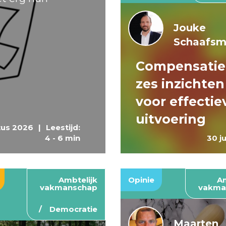
Jouke
Schaafs
Compensatie
zes inzichten
voor effectie
uitvoering
tus 2026
|
Leestijd:
4 - 6 min
30 j
Ambtelijk
Opinie
Am
vakmanschap
vakma
Democratie
Maarten