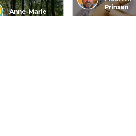
Prinsen
Anne-Marie
Buis en
De wendbar
Caroline
rijksoverheid
Wiedenhof
het kan wel
igeren in
n woud van
arden
21 juli 2026
16 j
Algemeen
Artikel
Dem
Dirk-Jan de