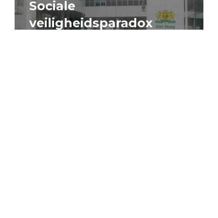
Sociale
veiligheidsparadox
4 augustus 2026
Artikel
Algemeen
Sociaal domein
Jouke Schaafsma
Compensatieregelingen:
zes inzichten voor