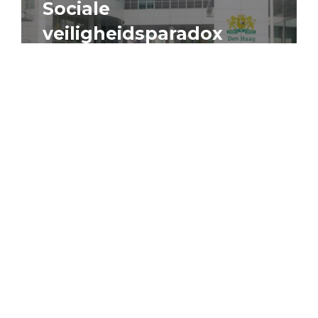
Sociale
veiligheidsparadox
4 augustus 2026
Artikel
Algemeen
Sociaal domein
Jouke Schaafsma
Compensatieregelingen:
zes inzichten voor