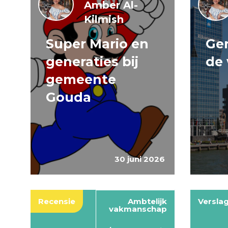
Amber Al-
Kilmish
Super Mario en
Gen
generaties bij
de 
gemeente
Gouda
30 juni 2026
Recensie
Ambtelijk
Versla
vakmanschap