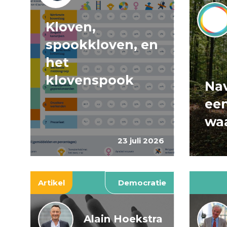
Kloven,
spookkloven, en
het
klovenspook
Nav
ee
wa
23 juli 2026
Artikel
Democratie
Alain Hoekstra