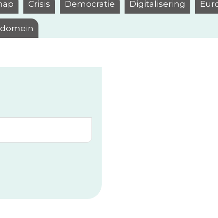
hap
Crisis
Democratie
Digitalisering
Eur
l domein