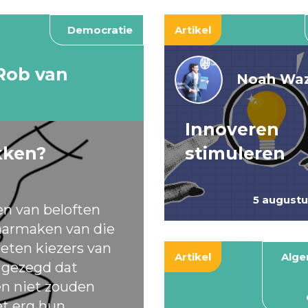
Democratie
Artikel
Rob van
Noah Waz
Innoveren
kken?
stimuleren
5 august
en van beloften
armaken van die
eten kiezers van
Artikel
Alg
t gezegd dat
ten niet zouden
et erg hun