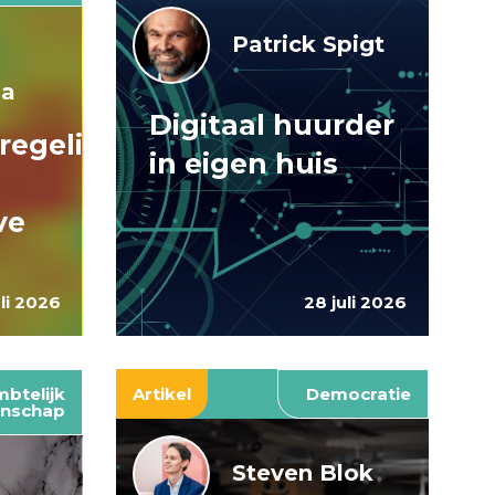
Patrick Spigt
ma
Digitaal huurder
regelingen:
in eigen huis
ve
uli 2026
28 juli 2026
btelijk
Artikel
Democratie
nschap
Steven Blok