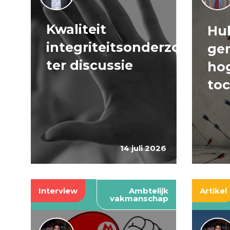
Kwaliteit
Huh
integriteitsonderzoeken
ge
ter discussie
hog
to
14 juli 2026
Interview
Ambtelijk
Artikel
vakmanschap