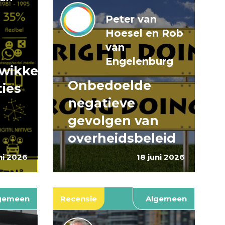
Peter van
Hoesel en Rob
van
Engelenburg
wikkeling
Onbedoelde
ties
negatieve
gevolgen van
overheidsbeleid
ni 2026
18 juni 2026
gemeen
Recensie
Algemeen