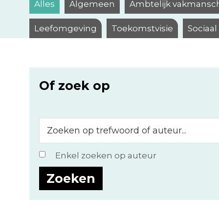
Alles
Algemeen
Ambtelijk vakmansc
Leefomgeving
Toekomstvisie
Sociaa
Of zoek op
Zoeken
op
trefwoord
Enkel zoeken op auteur
of
auteur...