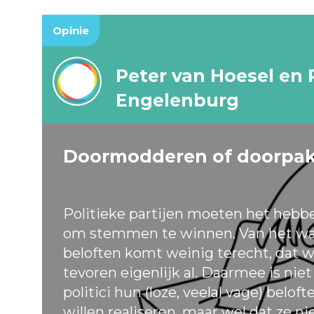
Opinie
Peter van Hoesel en 
Engelenburg
Doormodderen of doorpa
Politieke partijen moeten het hebb
om stemmen te winnen. Van het wa
beloften komt weinig terecht, dat w
tevoren eigenlijk al. Daarmee is nie
politici hun (loze, veelal vage) belof
willen realiseren, maar wel dat ze ni