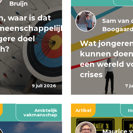
Bruijn
, waar is dat
Sam van 
meenschappelijke
Boogaar
ere doel
Wat jongere
ch?
kunnen doen
een wereld v
crises
9 juli 2026
7 j
Ambtelijk
Artikel
In
vakmanschap
Maurice 