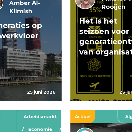
Amber Al-
Rooijen
Kilmish
Het is het
eraties op
seizoen voor
werkvloer
generatieont
van organisa
25 juni 2026
23 ju
g
Arbeidsmarkt
Artikel
Al
Economie