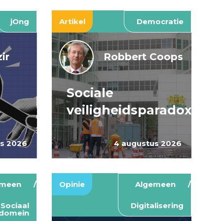
jOng
Artikel
Democratie
ir
Robbert Coops
Sociale
veiligheidsparadox
us 2026
4 augustus 2026
emeen
Opinie
Algemeen
Sociaal
Digitalisering
domein