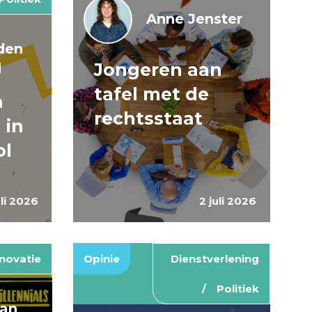
Anne Jenster
den
Jongeren aan
d
tafel met de
n
rechtsstaat
 in
ol
uli 2026
2 juli 2026
novatie
Opinie
Dienstverlening
Politiek
van