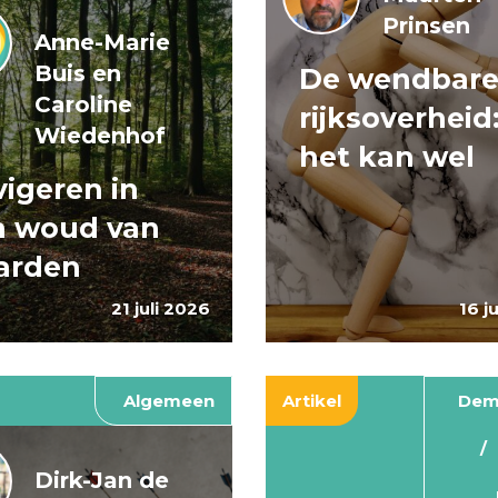
Prinsen
Anne-Marie
Buis en
De wendbar
Caroline
rijksoverheid
Wiedenhof
het kan wel
igeren in
n woud van
arden
21 juli 2026
16 j
Algemeen
Artikel
Dem
Dirk-Jan de