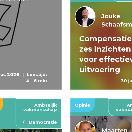
Jouke
Schaafs
Compensatie
zes inzichten
voor effectie
uitvoering
tus 2026
|
Leestijd:
4 - 6 min
30 j
Ambtelijk
Opinie
Am
vakmanschap
vakma
Democratie
Maarten