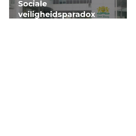
Sociale
veiligheidsparadox
4 augustus 2026
Artikel
Algemeen
Sociaal domein
Jouke Schaafsma
Compensatieregelingen:
zes inzichten voor