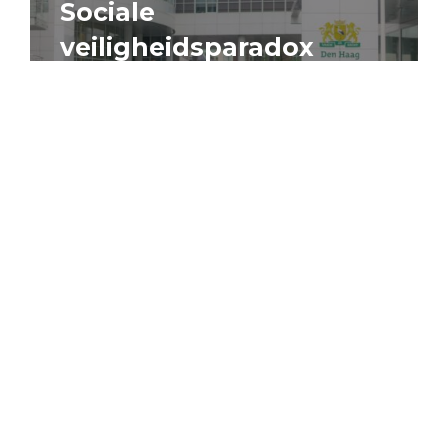
Sociale
veiligheidsparadox
4 augustus 2026
Artikel
Algemeen
Sociaal domein
Jouke Schaafsma
Compensatieregelingen:
zes inzichten voor