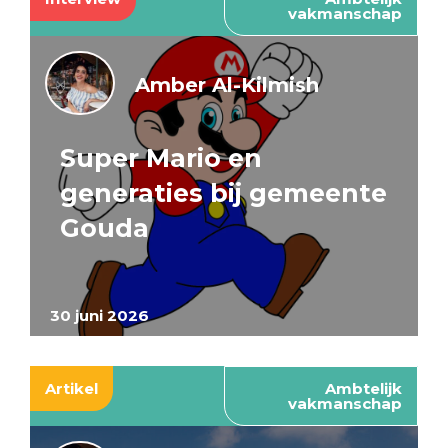
vakmanschap
Amber Al-Kilmish
Super Mario en
generaties bij gemeente
Gouda
30 juni 2026
Artikel
Ambtelijk
vakmanschap