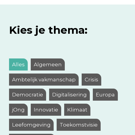
Kies je thema:
Alles
Algemeen
Ambtelijk vakmanschap
Crisis
Democratie
Digitalisering
Europa
jOng
Innovatie
Klimaat
Leefomgeving
Toekomstvisie