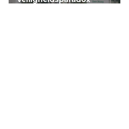
4 augustus 2026
Artikel
Algemeen
Sociaal domein
Jouke Schaafsma
Compensatieregelingen:
zes inzichten voor
effectieve uitvoering