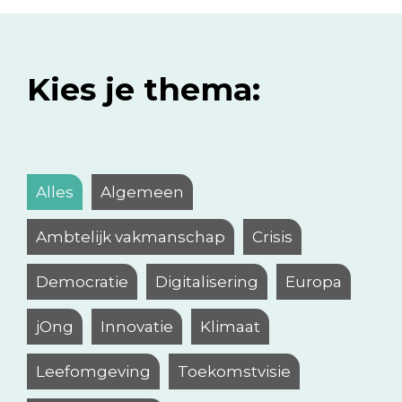
Kies je thema:
Alles
Algemeen
Ambtelijk vakmanschap
Crisis
Democratie
Digitalisering
Europa
jOng
Innovatie
Klimaat
Leefomgeving
Toekomstvisie