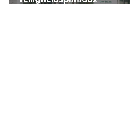
4 augustus 2026
Artikel
Algemeen
Sociaal domein
Jouke Schaafsma
Compensatieregelingen:
zes inzichten voor
effectieve uitvoering