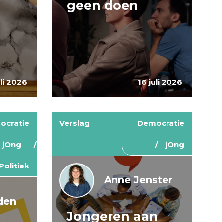
geen doen
uli 2026
16 juli 2026
ocratie
Verslag
Democratie
jOng
jOng
Politiek
Anne Jenster
den
Jongeren aan
d