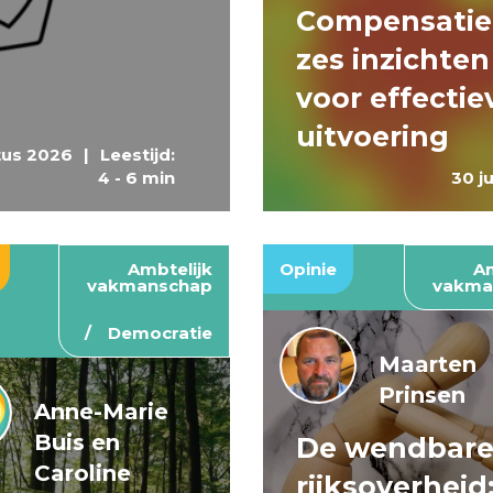
Compensatie
zes inzichten
voor effectie
uitvoering
tus 2026
|
Leestijd:
4 - 6 min
30 j
Ambtelijk
Opinie
Am
vakmanschap
vakma
Democratie
Maarten
Prinsen
Anne-Marie
Buis en
De wendbar
Caroline
rijksoverheid