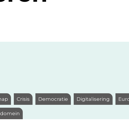
hap
Crisis
Democratie
Digitalisering
Eur
l domein