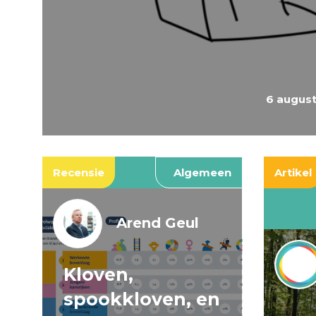
6 augus
Recensie
Algemeen
Artikel
Arend Geul
Kloven,
spookkloven, en