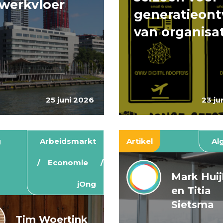
werkvloer
generatieont
van organisa
25 juni 2026
23 ju
g
Arbeidsmarkt
Artikel
Al
Economie
Mark Hui
jOng
en Titia
Sietsma
Tim Woertink