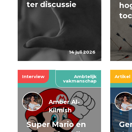
ter discussie
hog
to
14 juli 2026
Interview
Ambtelijk
Artikel
vakmanschap
Amber Al-
Kilmish
Super Mario en
Gen