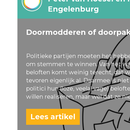
Engelenburg
Doormodderen of doorpa
Politieke partijen moeten het hebb
om stemmen te winnen. Van het wa
beloften komt weinig terecht, dat w
tevoren eigenlijk al. Daarmee is nie
politici hun (loze, veelal vage) belof
willen realiseren, maar wel dat ze ni
Lees artikel