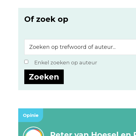
Of zoek op
Zoeken
op
trefwoord
Enkel zoeken op auteur
of
auteur...
Opinie
Peter van Hoesel en 