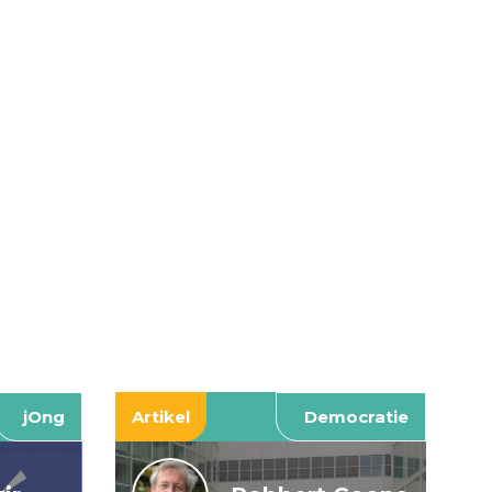
jOng
Artikel
Democratie