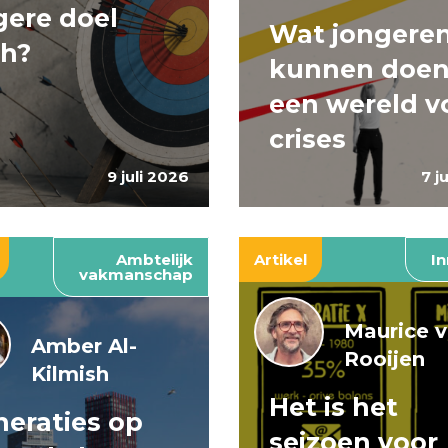
ere doel
Wat jongere
ch?
kunnen doen
een wereld v
crises
9 juli 2026
7 j
Ambtelijk
Artikel
In
vakmanschap
Maurice 
Amber Al-
Rooijen
Kilmish
Het is het
eraties op
seizoen voor