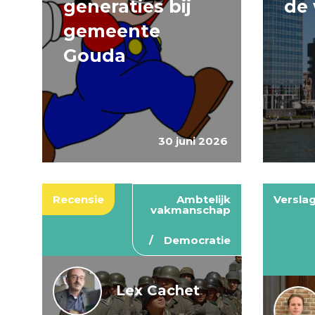
generaties bij
de 
gemeente
Gouda
30 juni 2026
Recensie
Ambtelijk
Versla
vakmanschap
Democratie
Lex Cachet