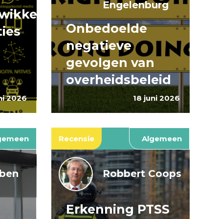
Engelenburg
wikkeling
Onbedoelde
ties
negatieve
gevolgen van
overheidsbeleid
ni 2026
18 juni 2026
gemeen
Recensie
Algemeen
jben
Robbert Coops
Erkenning PTSS