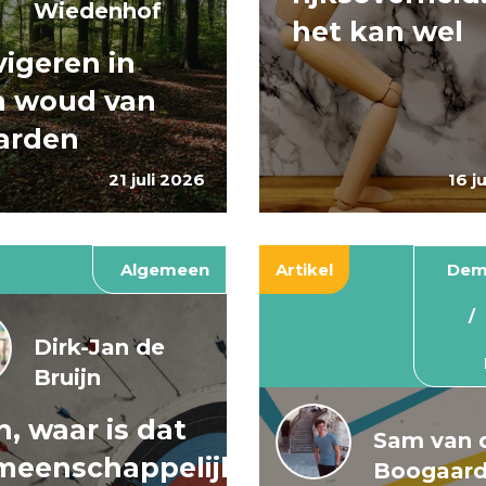
Wiedenhof
het kan wel
igeren in
n woud van
arden
21 juli 2026
16 j
Algemeen
Artikel
Dem
Dirk-Jan de
Bruijn
, waar is dat
Sam van 
meenschappelijke
Boogaar