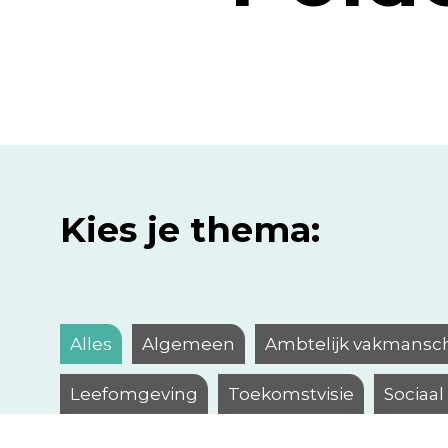
Kies je thema:
Alles
Algemeen
Ambtelijk vakmansc
Leefomgeving
Toekomstvisie
Sociaa