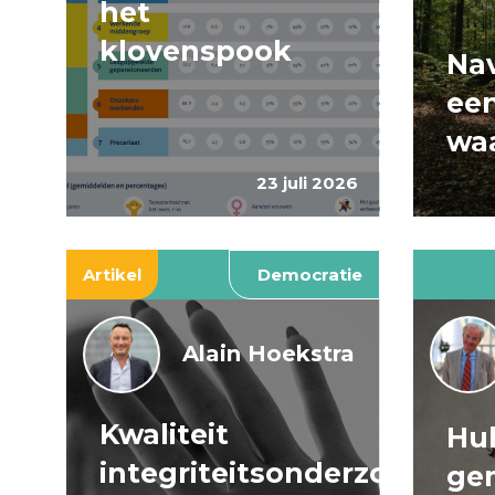
het
klovenspook
Nav
ee
wa
23 juli 2026
Artikel
Democratie
Alain Hoekstra
Kwaliteit
Huh
integriteitsonderzoeken
ge