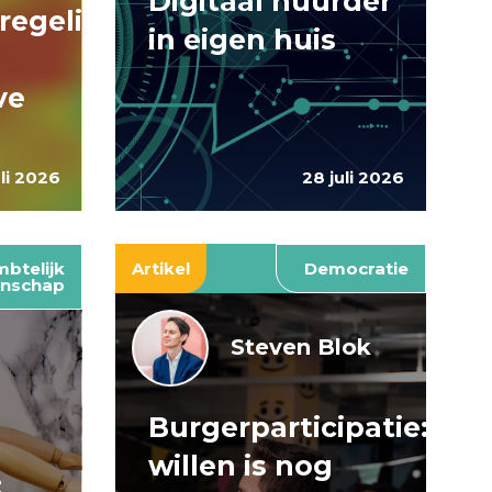
Digitaal huurder
regelingen:
in eigen huis
ve
uli 2026
28 juli 2026
btelijk
Artikel
Democratie
nschap
Steven Blok
Burgerparticipatie:
e
willen is nog
: