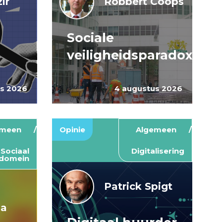
ir
Robbert Coops
Sociale
veiligheidsparadox
us 2026
4 augustus 2026
emeen
Opinie
Algemeen
Sociaal
Digitalisering
domein
Patrick Spigt
ma