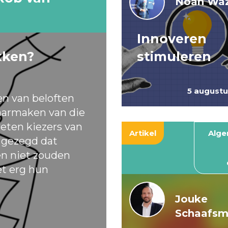
Noah Waz
Innoveren
kken?
stimuleren
5 august
en van beloften
armaken van die
eten kiezers van
Artikel
Alg
t gezegd dat
ten niet zouden
et erg hun
Jouke
Schaafs