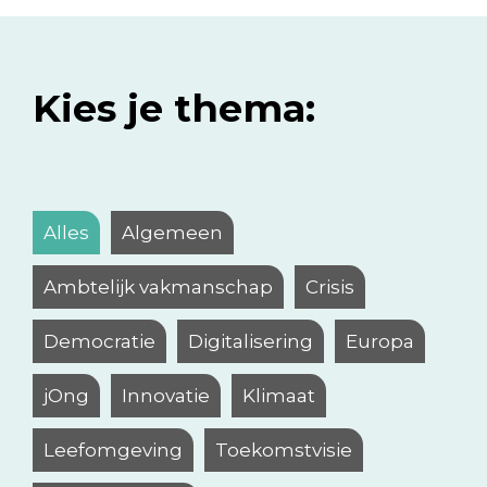
Kies je thema:
Alles
Algemeen
Ambtelijk vakmanschap
Crisis
Democratie
Digitalisering
Europa
jOng
Innovatie
Klimaat
Leefomgeving
Toekomstvisie