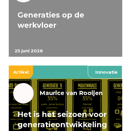
Generaties op de
werkvloer
25 juni 2026
Artikel
Innovatie
Maurice van Rooijen
Het is het seizoen voor
generatieontwikkeling