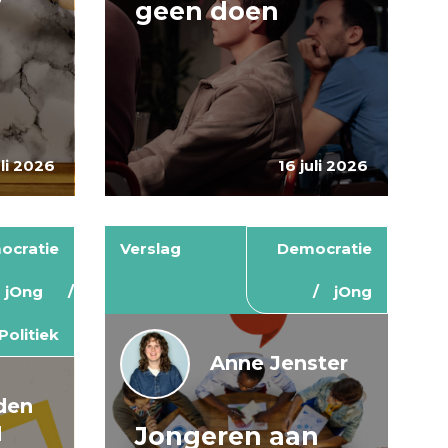
geen doen
uli 2026
16 juli 2026
ocratie
Verslag
Democratie
jOng
jOng
Politiek
Anne Jenster
den
Jongeren aan
d