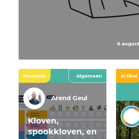
6 augus
Recensie
Algemeen
Artikel
Arend Geul
Kloven,
spookkloven, en