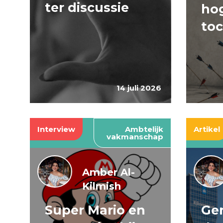
ter discussie
hog
to
14 juli 2026
Interview
Ambtelijk
Artikel
vakmanschap
Amber Al-
Kilmish
Super Mario en
Gen