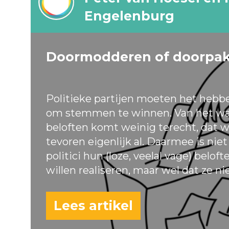
Engelenburg
Doormodderen of doorpa
Politieke partijen moeten het hebb
om stemmen te winnen. Van het wa
beloften komt weinig terecht, dat w
tevoren eigenlijk al. Daarmee is nie
politici hun (loze, veelal vage) belof
willen realiseren, maar wel dat ze ni
Lees artikel