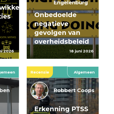
Engelenburg
wikkeling
Onbedoelde
ties
negatieve
gevolgen van
overheidsbeleid
ni 2026
18 juni 2026
gemeen
Recensie
Algemeen
jben
Robbert Coops
Erkenning PTSS