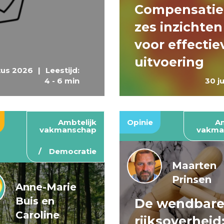
Compensatie
zes inzichten
voor effectie
uitvoering
tus 2026
|
Leestijd:
4 - 6 min
30 j
Ambtelijk
Opinie
Am
vakmanschap
vakma
Democratie
Maarten
Prinsen
Anne-Marie
Buis en
De wendbar
Caroline
rijksoverheid