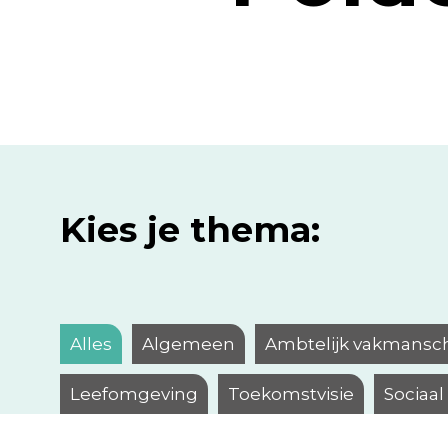
Kies je thema:
Alles
Algemeen
Ambtelijk vakmansc
Leefomgeving
Toekomstvisie
Sociaa