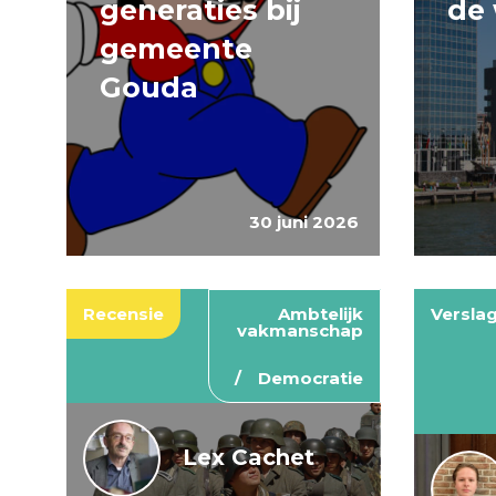
generaties bij
de 
gemeente
Gouda
30 juni 2026
Recensie
Ambtelijk
Versla
vakmanschap
Democratie
Lex Cachet