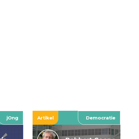
jOng
Artikel
Democratie