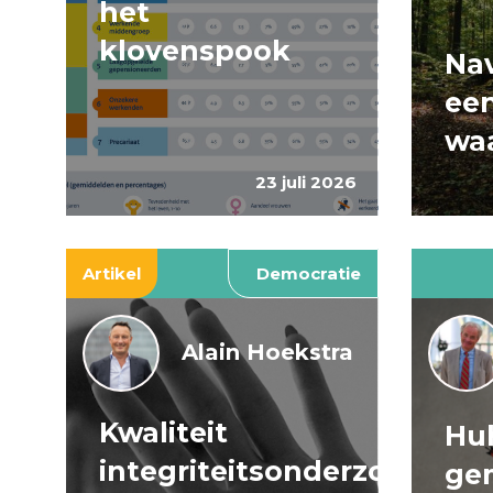
het
klovenspook
Nav
ee
wa
23 juli 2026
Artikel
Democratie
Alain Hoekstra
Kwaliteit
Huh
integriteitsonderzoeken
ge