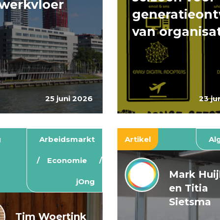
werkvloer
generatieont
van organisa
25 juni 2026
23 ju
g
Arbeidsmarkt
Artikel
Al
Economie
Mark Hui
jOng
en Titia
Sietsma
Tim Woertink