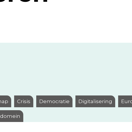
hap
Crisis
Democratie
Digitalisering
Eur
l domein