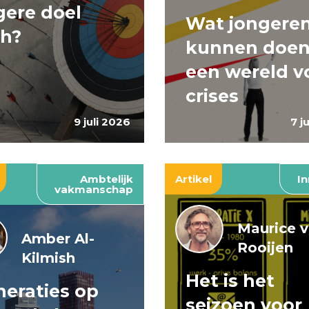
ere doel
Wat jongere
ch?
kunnen doen
een wereld v
crises
9 juli 2026
7 j
Ambtelijk
Artikel
In
vakmanschap
Maurice 
Amber Al-
Rooijen
Kilmish
Het is het
eraties op
seizoen voor