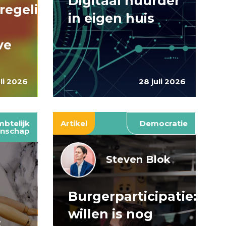
Digitaal huurder
regelingen:
in eigen huis
ve
uli 2026
28 juli 2026
btelijk
Artikel
Democratie
nschap
Steven Blok
Burgerparticipatie:
e
willen is nog
: