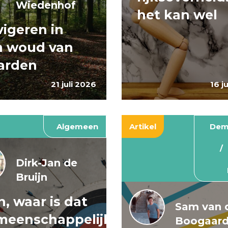
Wiedenhof
het kan wel
igeren in
n woud van
arden
21 juli 2026
16 j
Algemeen
Artikel
Dem
Dirk-Jan de
Bruijn
, waar is dat
Sam van 
meenschappelijke
Boogaar