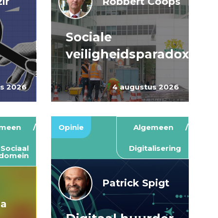
ir
Robbert Coops
Sociale
veiligheidsparadox
us 2026
4 augustus 2026
emeen
Opinie
Algemeen
Sociaal
Digitalisering
domein
Patrick Spigt
ma