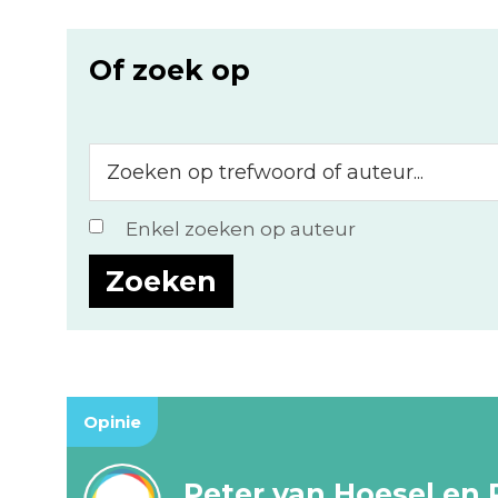
Of zoek op
Zoeken
op
trefwoord
Enkel zoeken op auteur
of
auteur...
Opinie
Peter van Hoesel en 