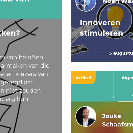
Noah Waz
Innoveren
kken?
stimuleren
5 august
en van beloften
armaken van die
eten kiezers van
Artikel
Alg
t gezegd dat
ten niet zouden
et erg hun
Jouke
Schaafs