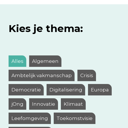
Kies je thema:
Alles
Algemeen
Ambtelijk vakmanschap
Crisis
Democratie
Digitalisering
Europa
jOng
Innovatie
Klimaat
Leefomgeving
Toekomstvisie