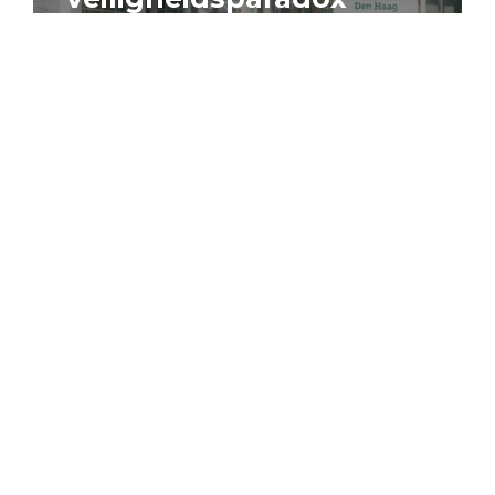
4 augustus 2026
Artikel
Algemeen
Sociaal domein
Jouke Schaafsma
Compensatieregelingen:
zes inzichten voor
effectieve uitvoering