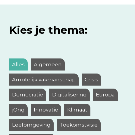
Kies je thema:
Alles
Algemeen
Ambtelijk vakmanschap
Crisis
Democratie
Digitalisering
Europa
jOng
Innovatie
Klimaat
Leefomgeving
Toekomstvisie