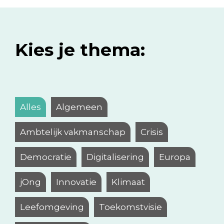
Kies je thema:
Alles
Algemeen
Ambtelijk vakmanschap
Crisis
Democratie
Digitalisering
Europa
jOng
Innovatie
Klimaat
Leefomgeving
Toekomstvisie