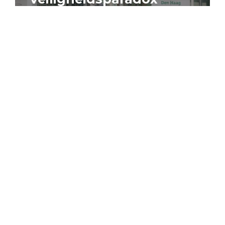
4 augustus 2026
Artikel
Algemeen
Sociaal domein
Jouke Schaafsma
Compensatieregelingen:
zes inzichten voor
effectieve uitvoering