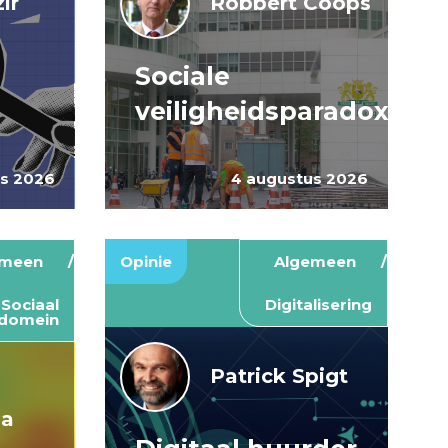
ir
Robbert Coops
Sociale
veiligheidsparadox
us 2026
4 augustus 2026
emeen
Opinie
Algemeen
Sociaal
Digitalisering
domein
Patrick Spigt
ma