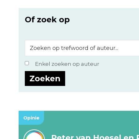
Of zoek op
Zoeken
op
trefwoord
Enkel zoeken op auteur
of
auteur...
Opinie
Peter van Hoesel en 