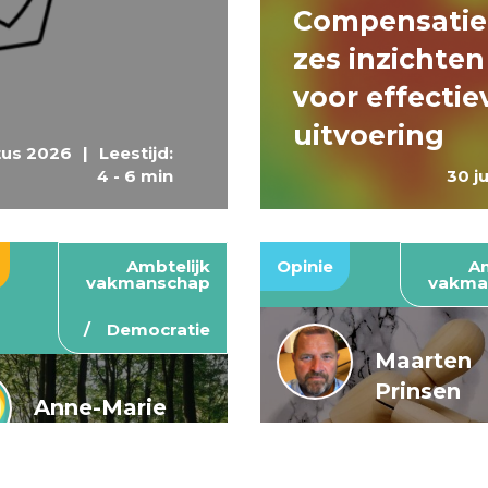
Compensatie
zes inzichten
voor effectie
uitvoering
tus 2026
|
Leestijd:
4 - 6 min
30 j
Ambtelijk
Opinie
Am
vakmanschap
vakma
Democratie
Maarten
Prinsen
Anne-Marie
Buis en
De wendbar
Caroline
rijksoverheid