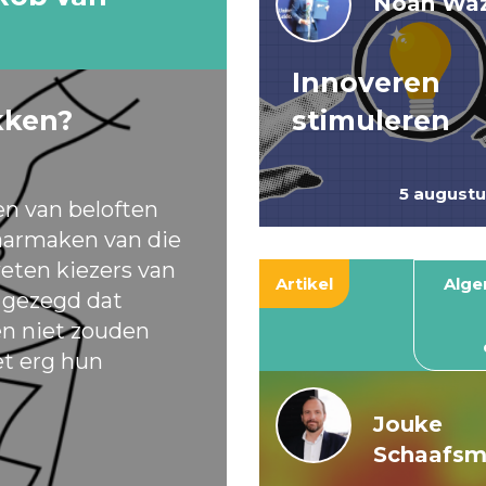
Noah Waz
Innoveren
kken?
stimuleren
5 august
en van beloften
armaken van die
eten kiezers van
Artikel
Alg
t gezegd dat
ten niet zouden
et erg hun
Jouke
Schaafs