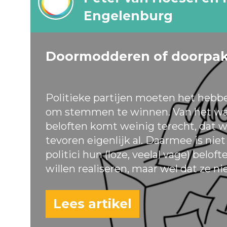
Engelenburg
Doormodderen of doorpa
Politieke partijen moeten het hebb
om stemmen te winnen. Van het wa
beloften komt weinig terecht, dat w
tevoren eigenlijk al. Daarmee is nie
politici hun (loze, veelal vage) belof
willen realiseren, maar wel dat ze ni
Lees artikel