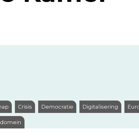
hap
Crisis
Democratie
Digitalisering
Eur
l domein