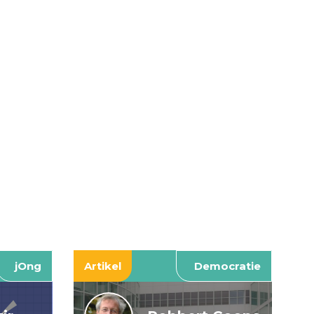
jOng
Artikel
Democratie