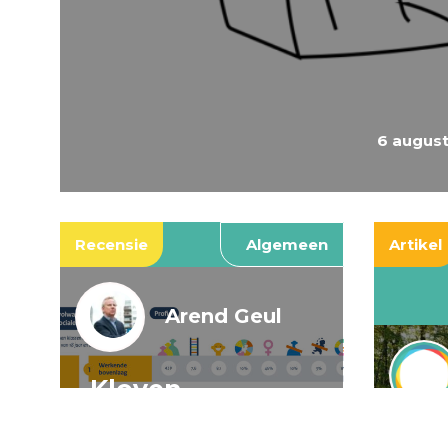
6 augus
Recensie
Algemeen
Artikel
Arend Geul
Kloven,
spookkloven, en