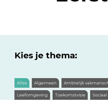
Kies je thema:
Alles
Algemeen
Ambtelijk vakmansc
Leefomgeving
Toekomstvisie
Sociaa