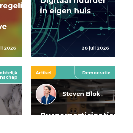
Digitaal huurder
regelingen:
in eigen huis
ve
uli 2026
28 juli 2026
btelijk
Artikel
Democratie
nschap
Steven Blok
Burgerparticipatie:
e
willen is nog
: