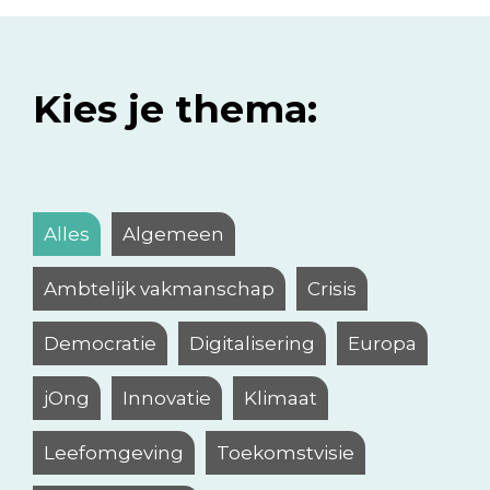
Kies je thema:
Alles
Algemeen
Ambtelijk vakmanschap
Crisis
Democratie
Digitalisering
Europa
jOng
Innovatie
Klimaat
Leefomgeving
Toekomstvisie