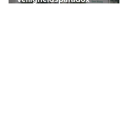
4 augustus 2026
Artikel
Algemeen
Sociaal domein
Jouke Schaafsma
Compensatieregelingen:
zes inzichten voor
effectieve uitvoering