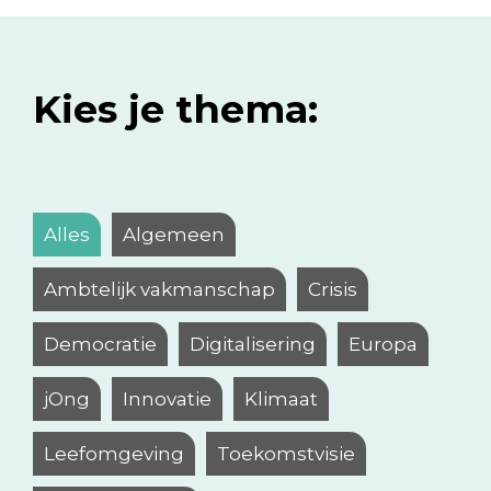
Kies je thema:
Alles
Algemeen
Ambtelijk vakmanschap
Crisis
Democratie
Digitalisering
Europa
jOng
Innovatie
Klimaat
Leefomgeving
Toekomstvisie