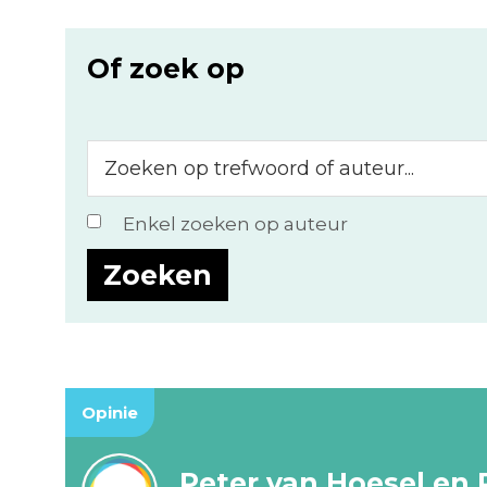
Of zoek op
Zoeken
op
trefwoord
Enkel zoeken op auteur
of
auteur...
Opinie
Peter van Hoesel en 