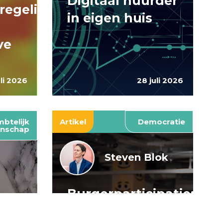
Digitaal huurder
regelingen:
in eigen huis
ve
uli 2026
28 juli 2026
btelijk
Artikel
Democratie
nschap
Steven Blok
Burgerparticipatie:
e
willen is nog
: