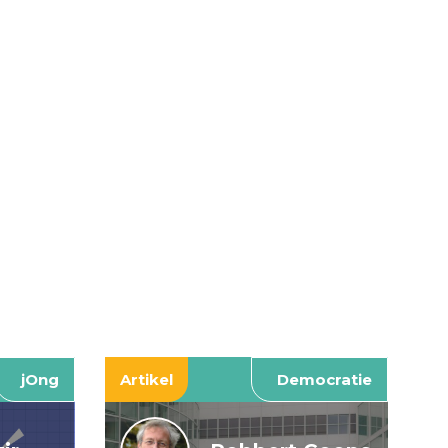
jOng
Artikel
Democratie