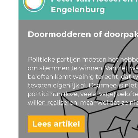
Engelenburg
Doormodderen of doorpa
Politieke partijen moeten het hebb
om stemmen te winnen. Van het wa
beloften komt weinig terecht, dat w
tevoren eigenlijk al. Daarmee is nie
politici hun (loze, veelal vage) belof
willen realiseren, maar wel dat ze ni
Lees artikel