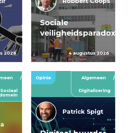
ir
Robbert Coops
Sociale
veiligheidsparadox
us 2026
4 augustus 2026
emeen
Opinie
Algemeen
Sociaal
Digitalisering
domein
Patrick Spigt
ma