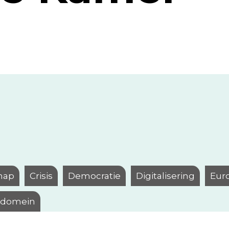
hap
Crisis
Democratie
Digitalisering
Eur
l domein