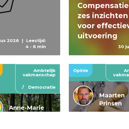
Compensatie
zes inzichten
voor effectie
uitvoering
tus 2026
|
Leestijd:
4 - 6 min
30 j
Ambtelijk
Opinie
Am
vakmanschap
vakma
Democratie
Maarten
Prinsen
Anne-Marie
Buis en
De wendbar
Caroline
rijksoverheid