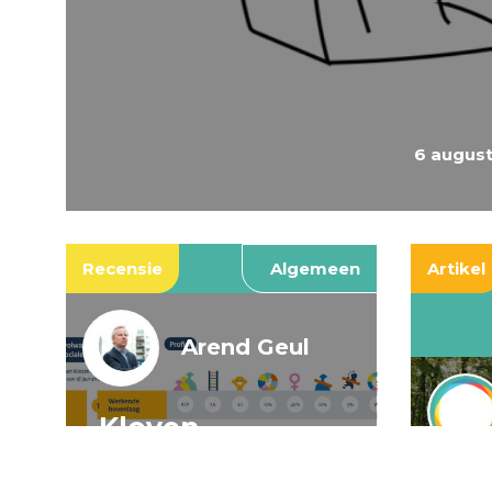
6 augus
Recensie
Algemeen
Artikel
Arend Geul
Kloven,
spookkloven, en