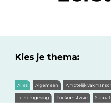
Kies je thema:
Alles
Algemeen
Ambtelijk vakmansc
Leefomgeving
Toekomstvisie
Sociaa