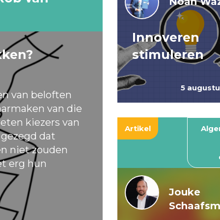
Noah Waz
Innoveren
kken?
stimuleren
5 august
en van beloften
armaken van die
eten kiezers van
Artikel
Alg
t gezegd dat
ten niet zouden
et erg hun
Jouke
Schaafs