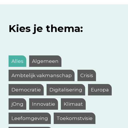
Kies je thema:
Alles
Algemeen
Ambtelijk vakmanschap
Crisis
Democratie
Digitalisering
Europa
jOng
Innovatie
Klimaat
Leefomgeving
Toekomstvisie