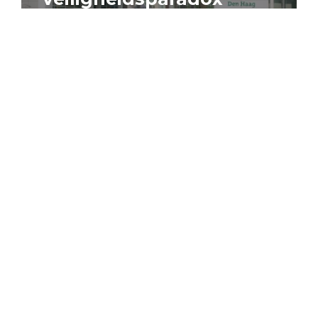
4 augustus 2026
Artikel
Algemeen
Sociaal domein
Jouke Schaafsma
Compensatieregelingen:
zes inzichten voor
effectieve uitvoering