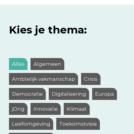
Kies je thema:
Alles
Algemeen
Ambtelijk vakmanschap
Crisis
Democratie
Digitalisering
Europa
jOng
Innovatie
Klimaat
Leefomgeving
Toekomstvisie