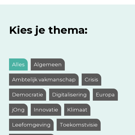
Kies je thema:
Alles
Algemeen
Ambtelijk vakmanschap
Crisis
Democratie
Digitalisering
Europa
jOng
Innovatie
Klimaat
Leefomgeving
Toekomstvisie