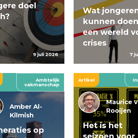
ere doel
Wat jongere
ch?
kunnen doen
een wereld v
crises
9 juli 2026
7 j
Ambtelijk
Artikel
In
vakmanschap
Maurice 
Amber Al-
Rooijen
Kilmish
Het is het
eraties op
seizoen voor