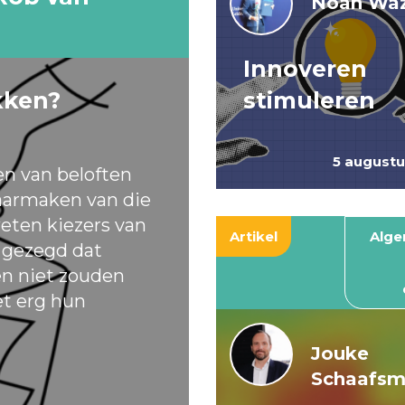
Noah Waz
Innoveren
kken?
stimuleren
5 august
en van beloften
armaken van die
eten kiezers van
Artikel
Alg
t gezegd dat
ten niet zouden
et erg hun
Jouke
Schaafs