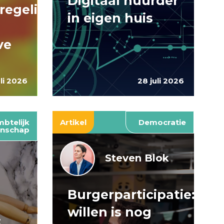
Digitaal huurder
regelingen:
in eigen huis
ve
uli 2026
28 juli 2026
btelijk
Artikel
Democratie
nschap
Steven Blok
Burgerparticipatie:
e
willen is nog
: