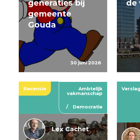
generaties bij
de 
gemeente
Gouda
30 juni 2026
Recensie
Ambtelijk
Versla
vakmanschap
Democratie
Lex Cachet