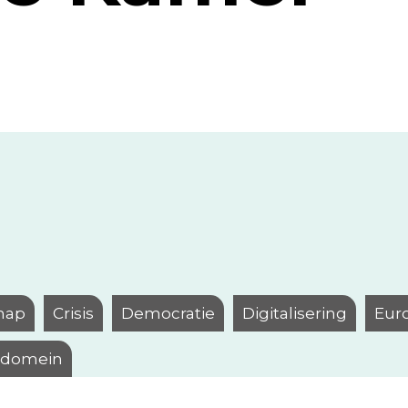
hap
Crisis
Democratie
Digitalisering
Eur
l domein