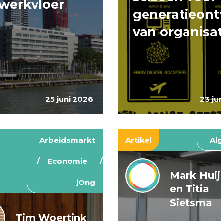
werkvloer
generatieont
van organisa
25 juni 2026
23 ju
g
Arbeidsmarkt
Artikel
Al
Economie
Mark Hui
jOng
en Titia
Sietsma
Tim Woertink