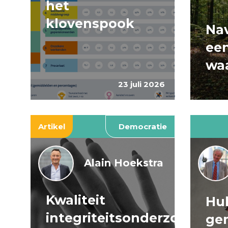
het
klovenspook
Nav
ee
wa
23 juli 2026
Artikel
Democratie
Alain Hoekstra
Kwaliteit
Huh
integriteitsonderzoeken
ge