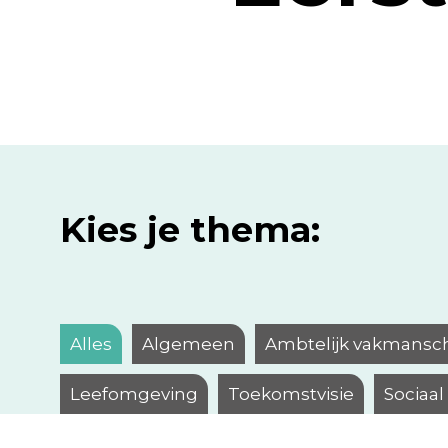
Kies je thema:
Alles
Algemeen
Ambtelijk vakmansc
Leefomgeving
Toekomstvisie
Sociaa