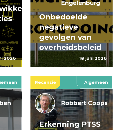
Engelenburg
wikkeling
Onbedoelde
ties
negatieve
gevolgen van
overheidsbeleid
ni 2026
18 juni 2026
gemeen
Recensie
Algemeen
jben
Robbert Coops
Erkenning PTSS