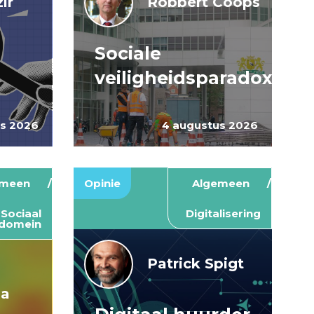
ir
Robbert Coops
Sociale
veiligheidsparadox
us 2026
4 augustus 2026
emeen
Opinie
Algemeen
Sociaal
Digitalisering
domein
Patrick Spigt
ma