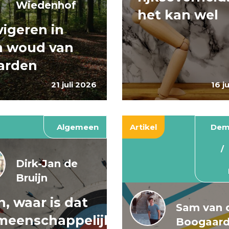
Wiedenhof
het kan wel
igeren in
n woud van
arden
21 juli 2026
16 j
Algemeen
Artikel
Dem
Dirk-Jan de
Bruijn
, waar is dat
Sam van 
meenschappelijke
Boogaar