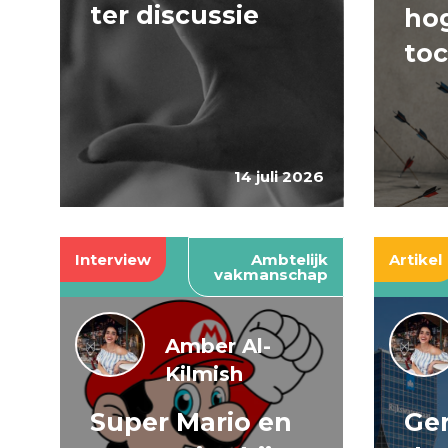
ter discussie
hog
to
14 juli 2026
Interview
Ambtelijk
Artikel
vakmanschap
Amber Al-
Kilmish
Super Mario en
Gen