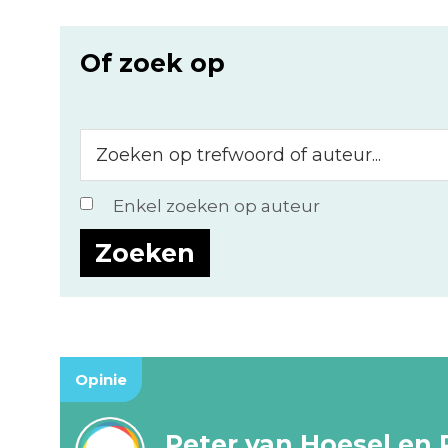
Of zoek op
Zoeken
op
trefwoord
Enkel zoeken op auteur
of
auteur...
Opinie
Peter van Hoesel en 