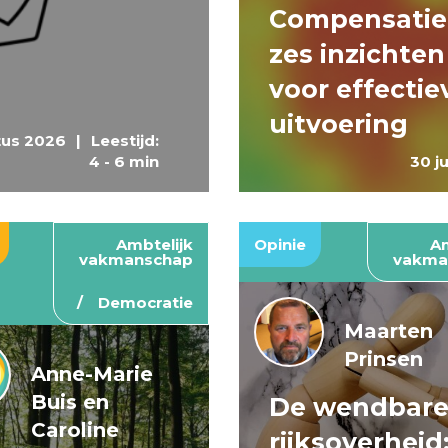
Compensatie
zes inzichten
voor effectie
uitvoering
tus 2026
|
Leestijd:
4 - 6 min
30 j
Ambtelijk
Opinie
Am
vakmanschap
vakma
Democratie
Maarten
Prinsen
Anne-Marie
Buis en
De wendbar
Caroline
rijksoverheid