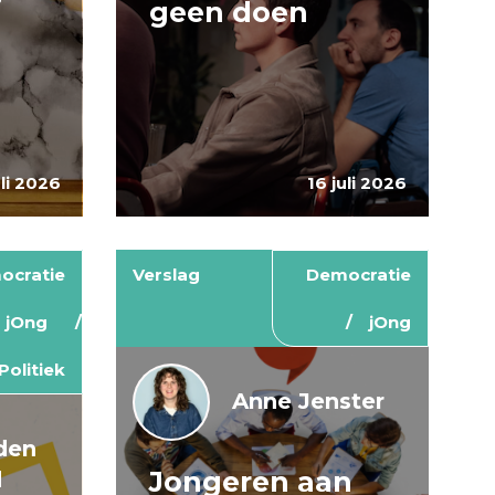
geen doen
uli 2026
16 juli 2026
ocratie
Verslag
Democratie
jOng
jOng
Politiek
Anne Jenster
den
Jongeren aan
d