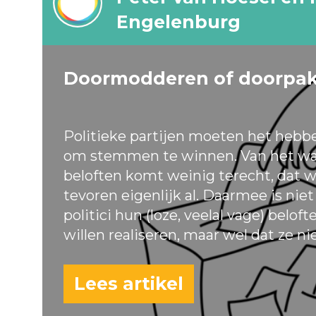
Engelenburg
Doormodderen of doorpa
Politieke partijen moeten het hebb
om stemmen te winnen. Van het wa
beloften komt weinig terecht, dat w
tevoren eigenlijk al. Daarmee is nie
politici hun (loze, veelal vage) belof
willen realiseren, maar wel dat ze ni
Lees artikel