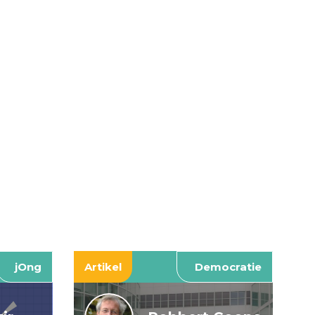
jOng
Artikel
Democratie