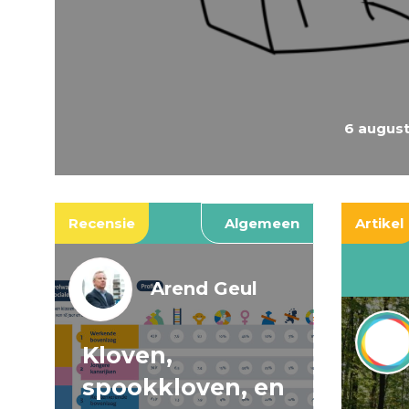
6 augus
Recensie
Algemeen
Artikel
Arend Geul
Kloven,
spookkloven, en