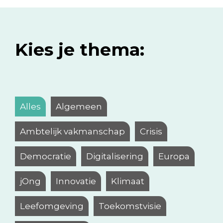
Kies je thema:
Alles
Algemeen
Ambtelijk vakmanschap
Crisis
Democratie
Digitalisering
Europa
jOng
Innovatie
Klimaat
Leefomgeving
Toekomstvisie