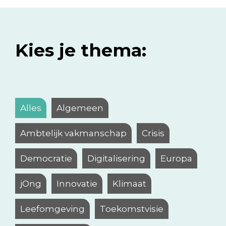
Kies je thema:
Alles
Algemeen
Ambtelijk vakmanschap
Crisis
Democratie
Digitalisering
Europa
jOng
Innovatie
Klimaat
Leefomgeving
Toekomstvisie