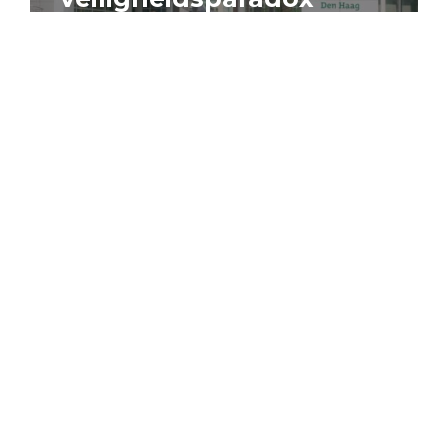
4 augustus 2026
Artikel
Algemeen
Sociaal domein
Jouke Schaafsma
Compensatieregelingen:
zes inzichten voor
effectieve uitvoering