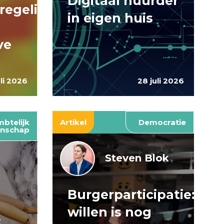
Digitaal huurder
regelingen:
in eigen huis
ve
uli 2026
28 juli 2026
btelijk
Artikel
Democratie
nschap
Steven Blok
Burgerparticipatie:
e
willen is nog
: