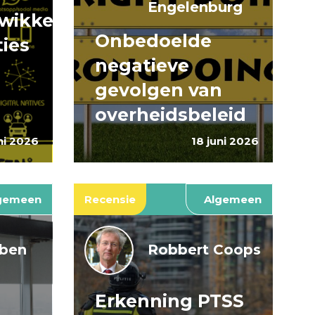
Engelenburg
wikkeling
Onbedoelde
ties
negatieve
gevolgen van
overheidsbeleid
ni 2026
18 juni 2026
gemeen
Recensie
Algemeen
jben
Robbert Coops
Erkenning PTSS