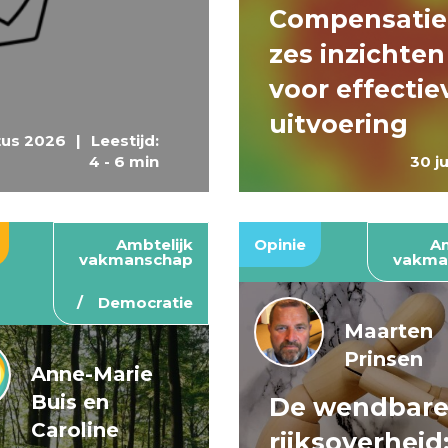
Compensatie
zes inzichten
voor effectie
uitvoering
tus 2026
|
Leestijd:
4 - 6 min
30 j
Ambtelijk
Opinie
Am
vakmanschap
vakma
Democratie
Maarten
Prinsen
Anne-Marie
Buis en
De wendbar
Caroline
rijksoverheid