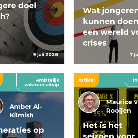
ere doel
Wat jongere
ch?
kunnen doen
een wereld v
crises
9 juli 2026
7 j
Ambtelijk
Artikel
In
vakmanschap
Maurice 
Amber Al-
Rooijen
Kilmish
Het is het
eraties op
seizoen voor