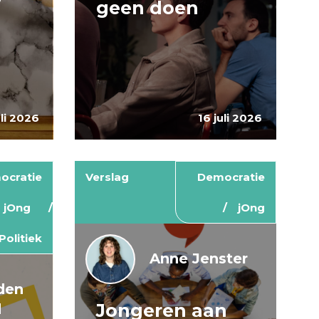
geen doen
uli 2026
16 juli 2026
ocratie
Verslag
Democratie
jOng
jOng
Politiek
Anne Jenster
den
Jongeren aan
d