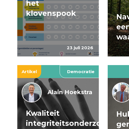
het
klovenspook
Nav
ee
wa
23 juli 2026
Artikel
Democratie
Alain Hoekstra
Kwaliteit
Huh
integriteitsonderzoeken
ge