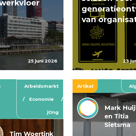
werkvloer
generatieont
van organisa
25 juni 2026
23 ju
g
Arbeidsmarkt
Artikel
Al
Economie
Mark Hui
jOng
en Titia
Sietsma
Tim Woertink