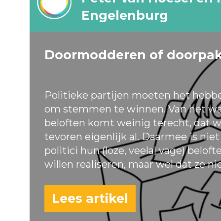
Engelenburg
Doormodderen of doorpa
Politieke partijen moeten het hebb
om stemmen te winnen. Van het wa
beloften komt weinig terecht, dat w
tevoren eigenlijk al. Daarmee is nie
politici hun (loze, veelal vage) belof
willen realiseren, maar wel dat ze ni
Lees artikel