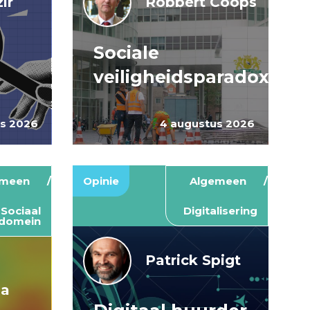
ir
Robbert Coops
Sociale
veiligheidsparadox
us 2026
4 augustus 2026
emeen
Opinie
Algemeen
Sociaal
Digitalisering
domein
Patrick Spigt
ma