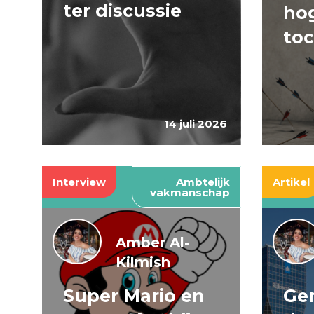
ter discussie
hog
to
14 juli 2026
Interview
Ambtelijk
Artikel
vakmanschap
Amber Al-
Kilmish
Super Mario en
Gen