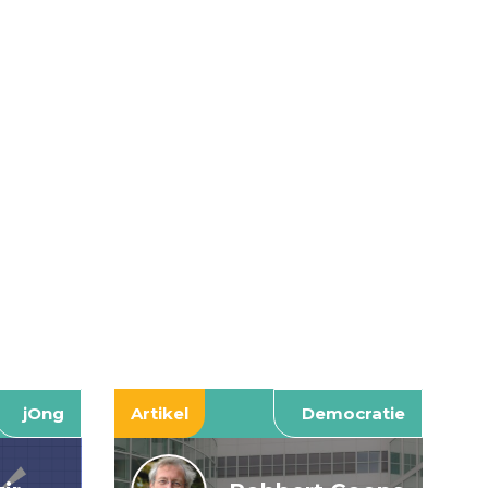
jOng
Artikel
Democratie