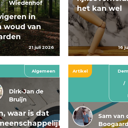
Wiedenhof
het kan wel
igeren in
n woud van
arden
21 juli 2026
16 j
Algemeen
Artikel
Dem
Dirk-Jan de
Bruijn
, waar is dat
Sam van 
meenschappelijke
Boogaar