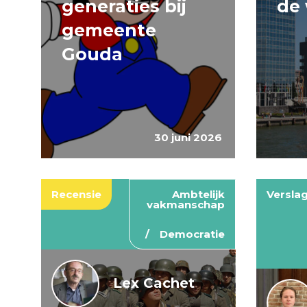
generaties bij
de 
gemeente
Gouda
30 juni 2026
Recensie
Ambtelijk
Versla
vakmanschap
Democratie
Lex Cachet