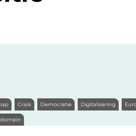
hap
Crisis
Democratie
Digitalisering
Eur
l domein