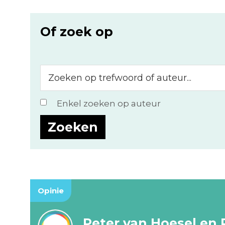
Of zoek op
Zoeken
op
trefwoord
Enkel zoeken op auteur
of
auteur...
Opinie
Peter van Hoesel en 