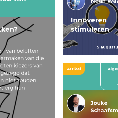
Noah Waz
Innoveren
kken?
stimuleren
5 august
en van beloften
armaken van die
eten kiezers van
Artikel
Alg
t gezegd dat
ten niet zouden
et erg hun
Jouke
Schaafs