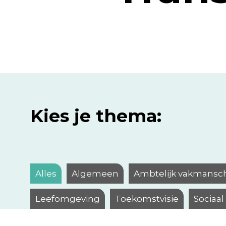
Kies je thema:
Alles
Algemeen
Ambtelijk vakmansc
Leefomgeving
Toekomstvisie
Sociaa