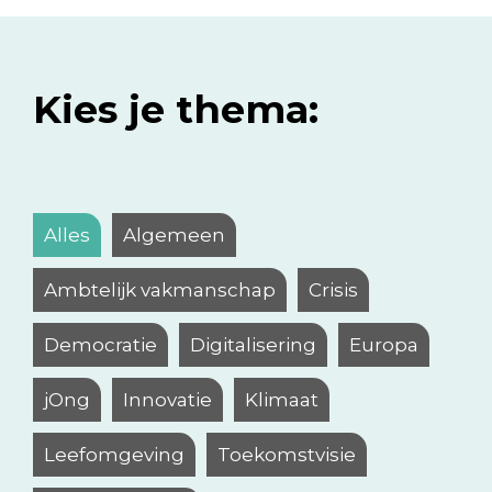
Kies je thema:
Alles
Algemeen
Ambtelijk vakmanschap
Crisis
Democratie
Digitalisering
Europa
jOng
Innovatie
Klimaat
Leefomgeving
Toekomstvisie