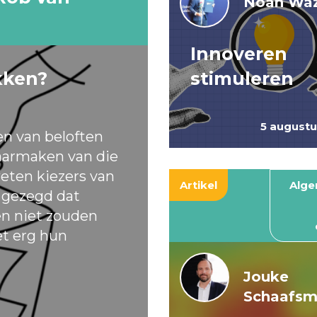
Noah Waz
Innoveren
kken?
stimuleren
5 august
en van beloften
armaken van die
eten kiezers van
Artikel
Alg
t gezegd dat
ten niet zouden
et erg hun
Jouke
Schaafs