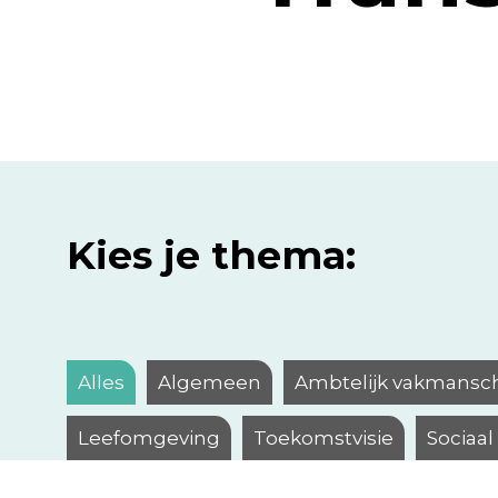
Kies je thema:
Alles
Algemeen
Ambtelijk vakmansc
Leefomgeving
Toekomstvisie
Sociaa