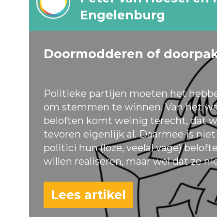
Engelenburg
Doormodderen of doorpa
Politieke partijen moeten het hebb
om stemmen te winnen. Van het wa
beloften komt weinig terecht, dat w
tevoren eigenlijk al. Daarmee is nie
politici hun (loze, veelal vage) belof
willen realiseren, maar wel dat ze ni
Lees artikel