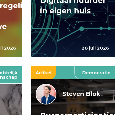
Digitaal huurder
regelingen:
in eigen huis
ve
uli 2026
28 juli 2026
btelijk
Artikel
Democratie
nschap
Steven Blok
Burgerparticipatie:
e
willen is nog
: