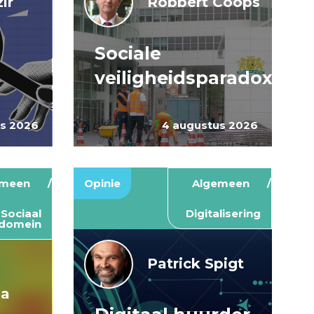
ir
Robbert Coops
Sociale
veiligheidsparadox
us 2026
4 augustus 2026
emeen
Opinie
Algemeen
Sociaal
Digitalisering
domein
Patrick Spigt
ma