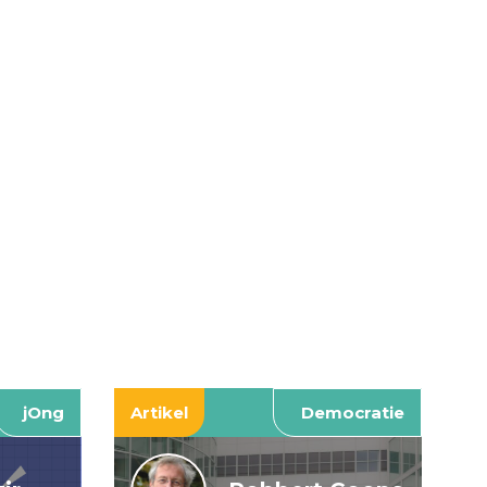
jOng
Artikel
Democratie