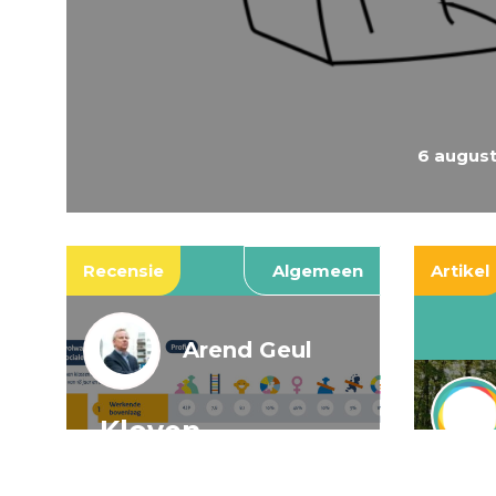
6 augus
Recensie
Algemeen
Artikel
Arend Geul
Kloven,
spookkloven, en