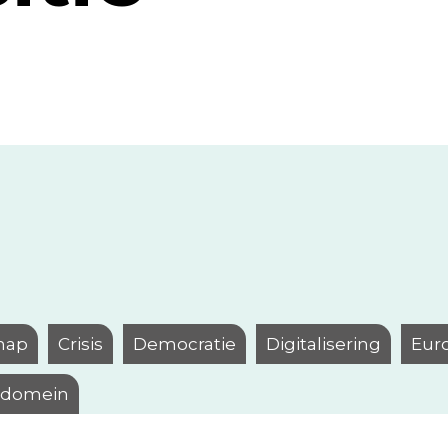
hap
Crisis
Democratie
Digitalisering
Eur
l domein