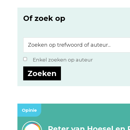
Of zoek op
Zoeken
op
trefwoord
Enkel zoeken op auteur
of
auteur...
Opinie
Peter van Hoesel en 