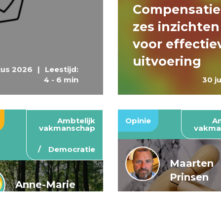
Compensatie
zes inzichten
voor effectie
uitvoering
tus 2026
|
Leestijd:
4 - 6 min
30 j
Ambtelijk
Opinie
Am
vakmanschap
vakma
Democratie
Maarten
Prinsen
Anne-Marie
Buis en
De wendbar
Caroline
rijksoverheid