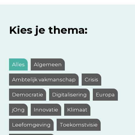
Kies je thema:
Alles
Algemeen
Ambtelijk vakmanschap
Crisis
Democratie
Digitalisering
Europa
jOng
Innovatie
Klimaat
Leefomgeving
Toekomstvisie