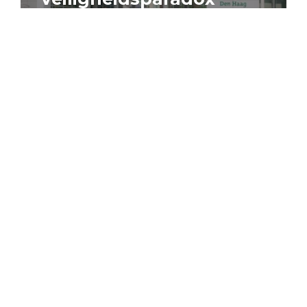
4 augustus 2026
Artikel
Algemeen
Sociaal domein
Jouke Schaafsma
Compensatieregelingen:
zes inzichten voor
effectieve uitvoering