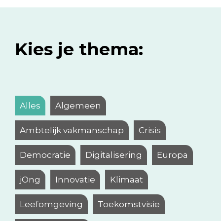
Kies je thema:
Alles
Algemeen
Ambtelijk vakmanschap
Crisis
Democratie
Digitalisering
Europa
jOng
Innovatie
Klimaat
Leefomgeving
Toekomstvisie