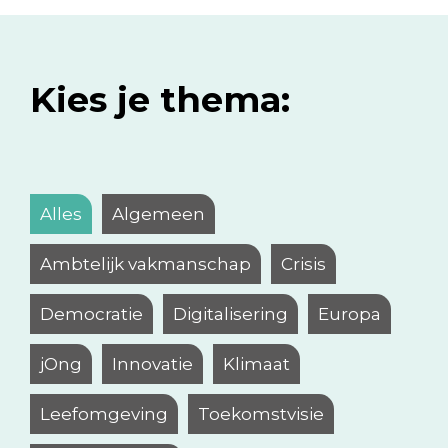
Kies je thema:
Alles
Algemeen
Ambtelijk vakmanschap
Crisis
Democratie
Digitalisering
Europa
jOng
Innovatie
Klimaat
Leefomgeving
Toekomstvisie