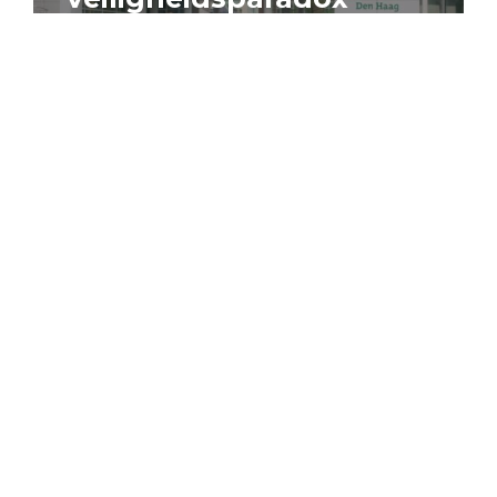
4 augustus 2026
Artikel
Algemeen
Sociaal domein
Jouke Schaafsma
Compensatieregelingen:
zes inzichten voor
effectieve uitvoering