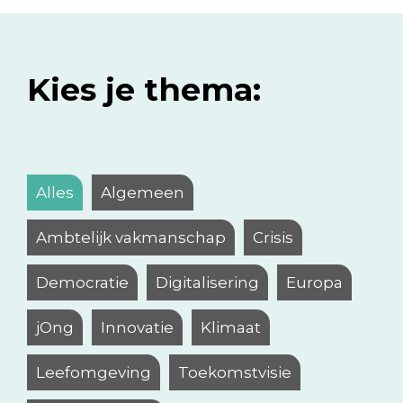
Kies je thema:
Alles
Algemeen
Ambtelijk vakmanschap
Crisis
Democratie
Digitalisering
Europa
jOng
Innovatie
Klimaat
Leefomgeving
Toekomstvisie