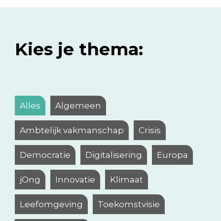
Kies je thema:
Alles
Algemeen
Ambtelijk vakmanschap
Crisis
Democratie
Digitalisering
Europa
jOng
Innovatie
Klimaat
Leefomgeving
Toekomstvisie