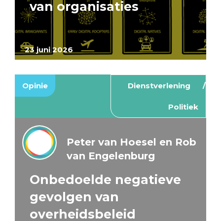
van organisaties
23 juni 2026
Opinie
Dienstverlening
Politiek
Peter van Hoesel en Rob
van Engelenburg
Onbedoelde negatieve
gevolgen van
overheidsbeleid