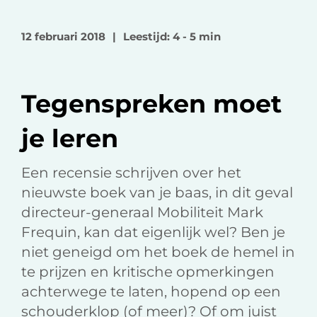
l
l
l
o
o
v
12 februari 2018
|
Leestijd: 4 - 5 min
p
p
i
F
L
a
a
i
e
Tegenspreken moet
c
n
-
e
k
m
je leren
b
e
a
o
d
i
Een recensie schrijven over het
o
I
l
nieuwste boek van je baas, in dit geval
k
n
directeur-generaal Mobiliteit Mark
Frequin, kan dat eigenlijk wel? Ben je
niet geneigd om het boek de hemel in
te prijzen en kritische opmerkingen
achterwege te laten, hopend op een
schouderklop (of meer)? Of om juist