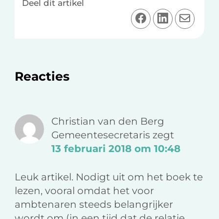
Deel dit artikel
D
D
D
e
e
e
e
e
e
l
l
l
o
o
v
Lees
Reacties
p
p
i
F
L
a
Interacties
a
i
e
c
n
-
Christian van den Berg
e
k
m
Gemeentesecretaris
zegt
b
e
a
13 februari 2018 om 10:48
o
d
i
o
I
l
Leuk artikel. Nodigt uit om het boek te
k
n
lezen, vooral omdat het voor
ambtenaren steeds belangrijker
wordt om (in een tijd dat de relatie