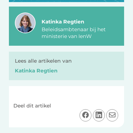
Katinka Regtien
Beleidsambtenaar bij het
ministerie van IenW
Lees alle artikelen van
Katinka Regtien
Deel dit artikel
D
D
D
e
e
e
e
e
e