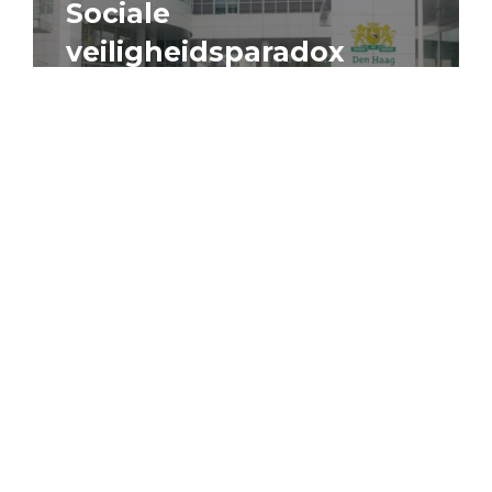
Sociale
veiligheidsparadox
4 augustus 2026
Artikel
Algemeen
Sociaal domein
Jouke Schaafsma
Compensatieregelingen:
zes inzichten voor