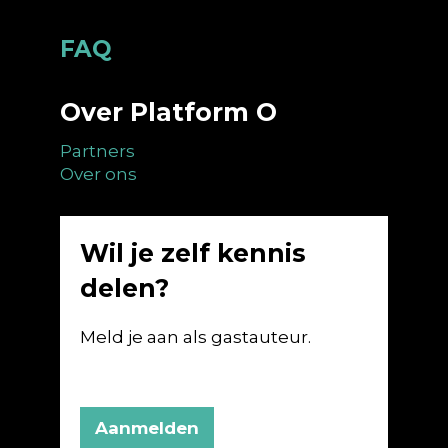
Footer
FAQ
Over Platform O
Partners
Over ons
Wil je zelf kennis
delen?
Meld je aan als gastauteur.
Aanmelden