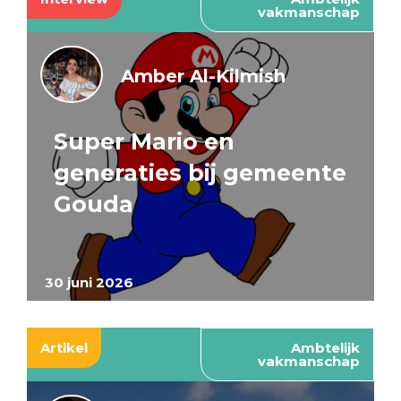
vakmanschap
Amber Al-Kilmish
Super Mario en
generaties bij gemeente
Gouda
30 juni 2026
Artikel
Ambtelijk
vakmanschap