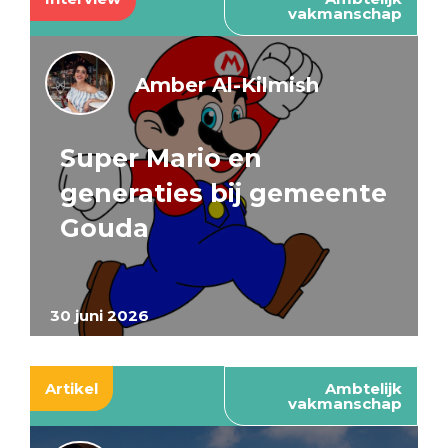
vakmanschap
Amber Al-Kilmish
Super Mario en
generaties bij gemeente
Gouda
30 juni 2026
Artikel
Ambtelijk
vakmanschap