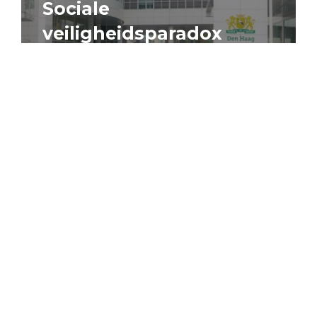
Sociale
veiligheidsparadox
4 augustus 2026
Artikel
Algemeen
Sociaal domein
Jouke Schaafsma
Compensatieregelingen:
zes inzichten voor