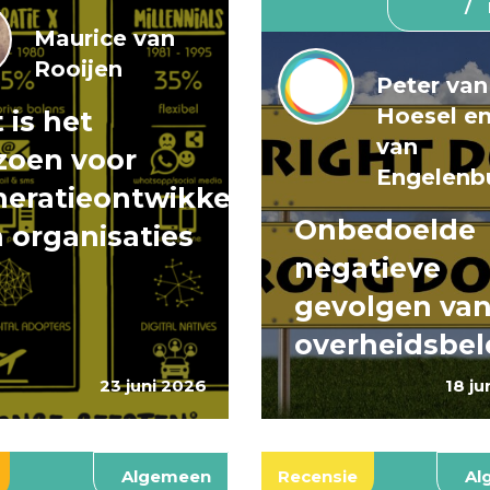
Maurice van
Rooijen
Peter van
Hoesel e
 is het
van
zoen voor
Engelenb
eratieontwikkeling
Onbedoelde
 organisaties
negatieve
gevolgen va
overheidsbel
23 juni 2026
18 ju
Algemeen
Recensie
Al