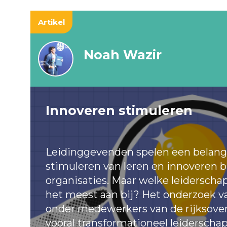
Artikel
Noah Wazir
Innoveren stimuleren
Leidinggevenden spelen een belangri
stimuleren van leren en innoveren 
organisaties. Maar welke leiderschap
het meest aan bij? Het onderzoek v
onder medewerkers van de rijksoverh
vooral transformationeel leiderscha