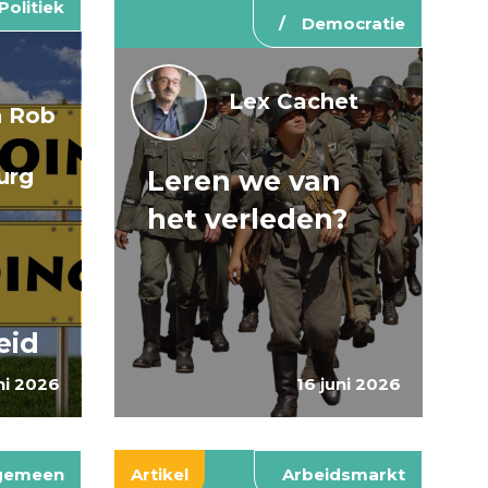
Politiek
Democratie
Lex Cachet
n Rob
urg
Leren we van
het verleden?
n
eid
ni 2026
16 juni 2026
gemeen
Artikel
Arbeidsmarkt