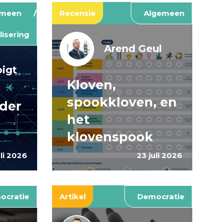
emeen
Recensie
Algemeen
lisering
Arend Geul
pigt
Kloven,
spookkloven, en
rder
het
klovenspook
uli 2026
23 juli 2026
ocratie
Artikel
Democratie