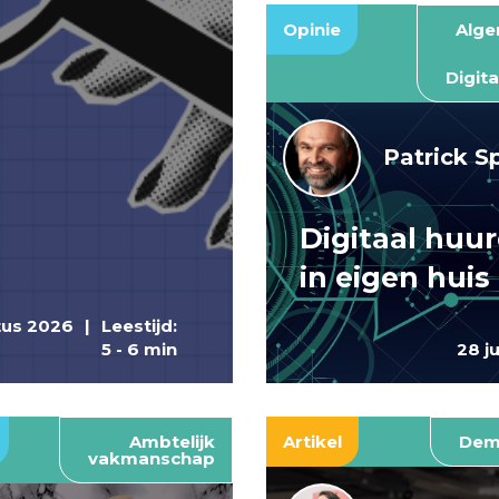
Opinie
Alg
Digita
Patrick S
Digitaal huu
in eigen huis
tus 2026
|
Leestijd:
5 - 6 min
28 j
Ambtelijk
Artikel
Dem
vakmanschap