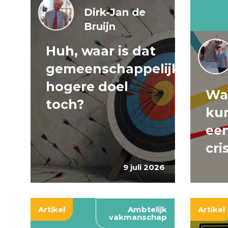
Dirk-Jan de
Bruijn
Huh, waar is dat
gemeenschappelijke
hogere doel
Wa
toch?
ku
een
cri
9 juli 2026
Artikel
Ambtelijk
Artikel
vakmanschap