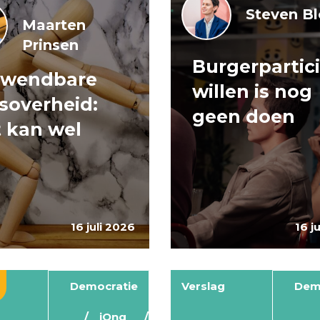
Steven B
Maarten
Prinsen
Burgerpartici
 wendbare
willen is nog
ksoverheid:
geen doen
 kan wel
16 juli 2026
16 j
Democratie
Verslag
Dem
jOng