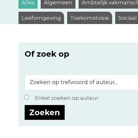
Alles
Algemeen
Ambtelijk vakmansc
Leefomgeving
Toekomstvisie
Sociaa
Of zoek op
Zoeken
op
trefwoord
Enkel zoeken op auteur
of
auteur...