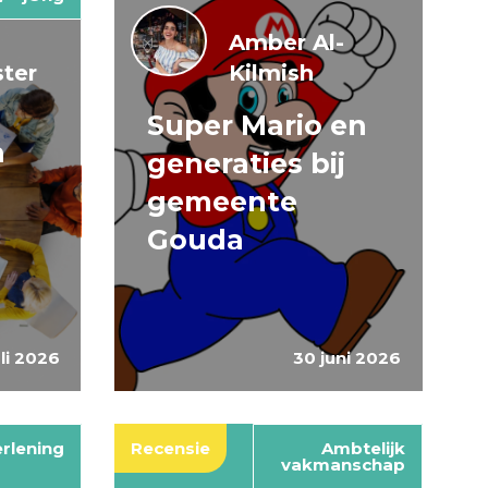
Amber Al-
ter
Kilmish
Super Mario en
n
generaties bij
gemeente
Gouda
uli 2026
30 juni 2026
rlening
Recensie
Ambtelijk
vakmanschap