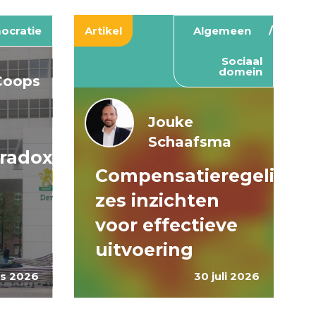
ocratie
Artikel
Algemeen
Sociaal
domein
Coops
Jouke
Schaafsma
aradox
Compensatieregelinge
zes inzichten
voor effectieve
uitvoering
s 2026
30 juli 2026