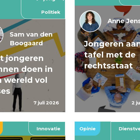
Politiek
Anne Jens
Sam van den
Jongeren aa
Boogaard
tafel met de
t jongeren
rechtsstaat
nnen doen in
 wereld vol
ses
7 juli 2026
2 j
Innovatie
Opinie
Dienstve