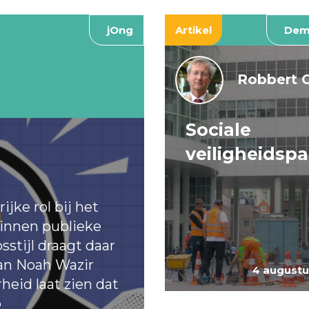
jOng
Artikel
Dem
Robbert 
Sociale
veiligheidsp
jke rol bij het
binnen publieke
sstijl draagt daar
an Noah Wazir
4 augustu
eid laat zien dat
p