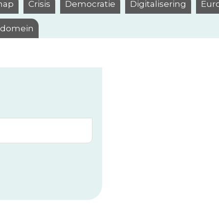
hap
Crisis
Democratie
Digitalisering
Eur
l domein