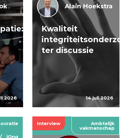
lok
Alain Hoekstra
patie:
Kwaliteit
integriteitsonderzoeke
ter discussie
uli 2026
14 juli 2026
ocratie
Interview
Ambtelijk
vakmanschap
jOng